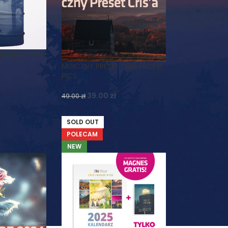
kcyjna Jeleń
MGICZNY PRESET CRIS FROESE
PICS
39.00
zł
49.00
zł
SOLD OUT
POLECAM
NEW