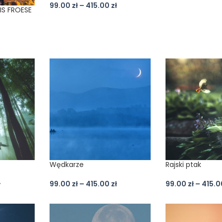
99.00
zł
–
415.00
zł
IS FROESE
Wędkarze
Rajski ptak
ł
99.00
zł
–
415.00
zł
99.00
zł
–
415.