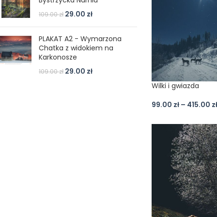
Bystrzycka Narnia
29.00
zł
109.00
zł
PLAKAT A2 - Wymarzona
Chatka z widokiem na
Karkonosze
29.00
zł
109.00
zł
Wilki i gwiazda
99.00
zł
–
415.00
z