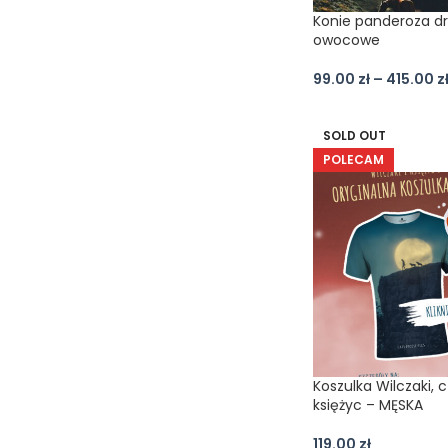
Konie panderoza d
owocowe
99.00
zł
–
415.00
z
SOLD OUT
POLECAM
Koszulka Wilczaki, c
księżyc – MĘSKA
119.00
zł