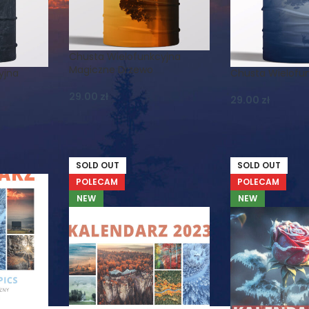
Chusta Wielofunkcyjna
Magiczne Drzewo
yjna
Chusta Wielofun
29.00
zł
29.00
zł
SOLD OUT
SOLD OUT
POLECAM
POLECAM
NEW
NEW