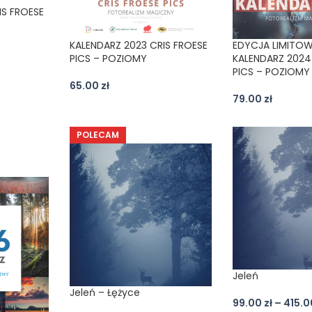
IS FROESE
KALENDARZ 2023 CRIS FROESE
EDYCJA LIMITO
PICS – POZIOMY
KALENDARZ 2024
PICS – POZIOMY
65.00
zł
79.00
zł
POLECAM
Jeleń
Jeleń – Łężyce
99.00
zł
–
415.