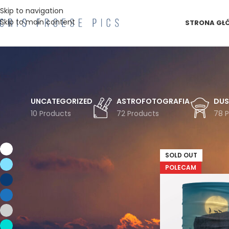
Skip to navigation
Skip to main content
STRONA GŁ
UNCATEGORIZED
ASTROFOTOGRAFIA
DUS
10 Products
72 Products
78 
FILTRUJ WG KOLORU
Strona główna
Zwi
Biel
1
SOLD OUT
Błękit
9
POLECAM
Granat
8
Niebieski
9
Szarości
9
Turkus
8