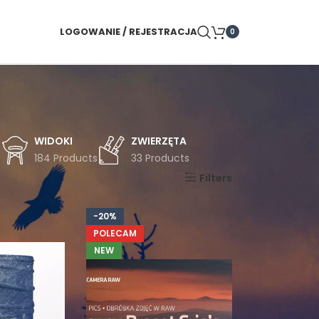
LOGOWANIE / REJESTRACJA
0
WIDOKI
ZWIERZĘTA
s
184 Products
33 Products
Pokaż
9
24
36
Filters
-20%
POLECAM
NEW