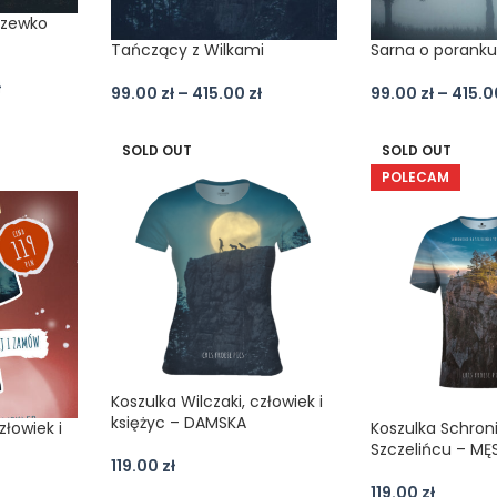
rzewko
Tańczący z Wilkami
Sarna o porank
ł
99.00
zł
–
415.00
zł
99.00
zł
–
415.
SOLD OUT
SOLD OUT
POLECAM
Koszulka Wilczaki, człowiek i
księżyc – DAMSKA
złowiek i
Koszulka Schron
Szczelińcu – MĘ
119.00
zł
119.00
zł