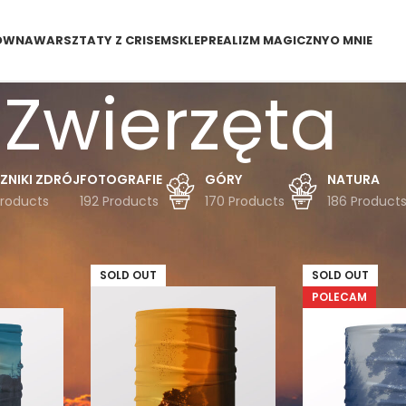
ÓWNA
WARSZTATY Z CRISEM
SKLEP
REALIZM MAGICZNY
O MNIE
Zwierzęta
ZNIKI ZDRÓJ
FOTOGRAFIE
GÓRY
NATURA
Products
192 Products
170 Products
186 Product
erzęta
SOLD OUT
SOLD OUT
POLECAM