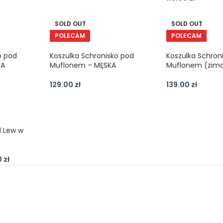
SOLD OUT
SOLD OUT
POLECAM
POLECAM
o pod
Koszulka Schronisko pod
Koszulka Schron
KA
Muflonem – MĘSKA
Muflonem (zim
129.00
zł
139.00
zł
l Lew w
0
zł