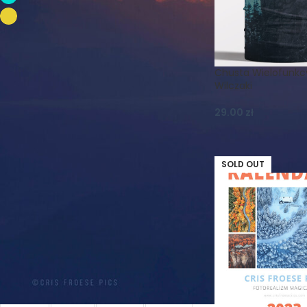
Żółć
8
Chusta Wielofunkc
FILTRUJ WG ORIENTACJI
Wilczaki
poziome
1
29.00
zł
SOLD OUT
FILTRUJ WG DPI
300dpi
1
FILTRUJ WG TEMATYKI
Astro
Astrofotografia
Chmury