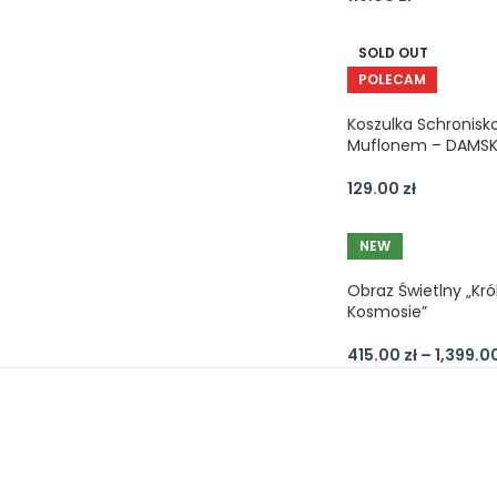
SOLD OUT
POLECAM
Koszulka Schronisk
Muflonem – DAMS
129.00
zł
NEW
Obraz Świetlny „Kró
Kosmosie”
415.00
zł
–
1,399.0