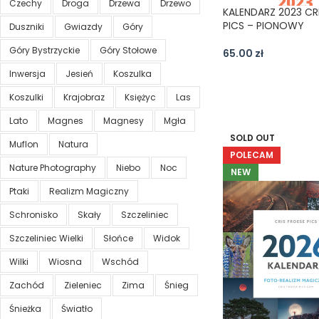
Czechy
Droga
Drzewa
Drzewo
KALENDARZ 2023 CR
PICS – PIONOWY
Duszniki
Gwiazdy
Góry
Góry Bystrzyckie
Góry Stołowe
65.00
zł
Inwersja
Jesień
Koszulka
Koszulki
Krajobraz
Księżyc
Las
Lato
Magnes
Magnesy
Mgła
SOLD OUT
Muflon
Natura
POLECAM
Nature Photography
Niebo
Noc
NEW
Ptaki
Realizm Magiczny
Schronisko
Skały
Szczeliniec
Szczeliniec Wielki
Słońce
Widok
Wilki
Wiosna
Wschód
Zachód
Zieleniec
Zima
Śnieg
Śnieżka
Światło