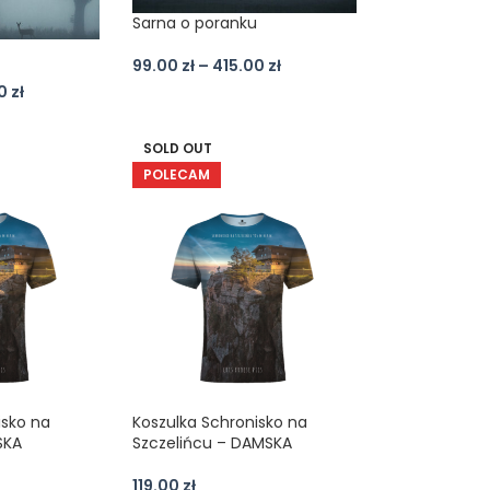
Sarna o poranku
u
99.00
zł
–
415.00
zł
00
zł
SOLD OUT
POLECAM
isko na
Koszulka Schronisko na
SKA
Szczelińcu – DAMSKA
119.00
zł