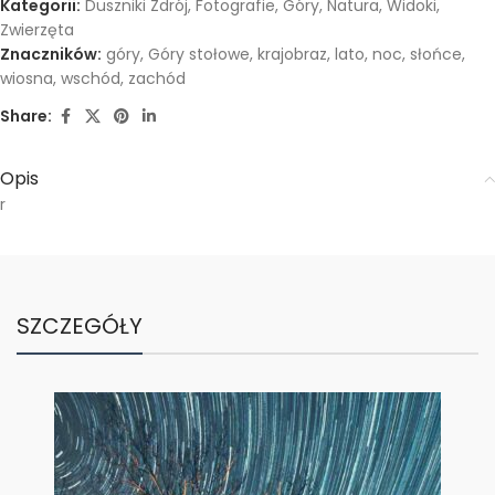
Kategorii:
Duszniki Zdrój
,
Fotografie
,
Góry
,
Natura
,
Widoki
,
Zwierzęta
Znaczników:
góry
,
Góry stołowe
,
krajobraz
,
lato
,
noc
,
słońce
,
wiosna
,
wschód
,
zachód
Share:
Opis
r
SZCZEGÓŁY