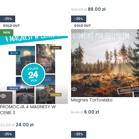
89.00
zł
104.00
zł
-25%
-25%
SOLD OUT
SOLD OUT
NEW
Magnes Torfowisko
PROMOCJA 4 MAGNESY W
6.00
zł
CENIE 3
8.00
zł
24.00
zł
32.00
zł
-25%
-25%