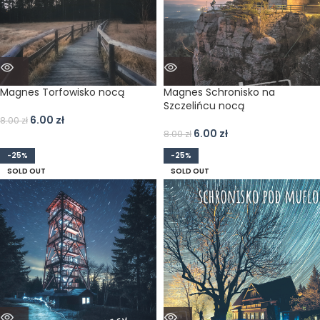
Magnes Torfowisko nocą
Magnes Schronisko na
Szczelińcu nocą
6.00
zł
8.00
zł
6.00
zł
8.00
zł
-25%
-25%
SOLD OUT
SOLD OUT