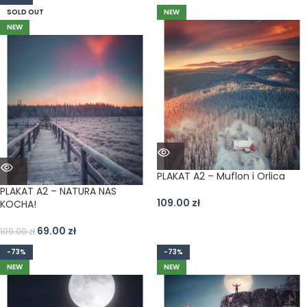
SOLD OUT
NEW
NEW
PLAKAT A2 – Muflon i Orlica
PLAKAT A2 – NATURA NAS
109.00
zł
KOCHA!
69.00
zł
109.00
zł
-73%
-73%
NEW
NEW