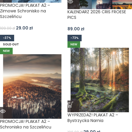
PROMOCJA! PLAKAT A2 –
Zimowe Schronisko na
KALENDARZ 2026 CRIS FROESE
Szczelińcu
PICS
29.00
zł
109.00
zł
89.00
zł
-37%
-73%
SOLD OUT
NEW
NEW
WYPRZEDAŻ! PLAKAT A2 –
Bystrzycka Narnia
PROMOCJA! PLAKAT A2 –
Schronisko na Szczelińcu