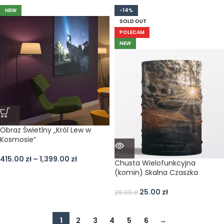
NEW
-14%
SOLD OUT
POLECAM
NEW
Obraz Świetlny „Król Lew w
Kosmosie”
415.00
zł
–
1,399.00
zł
Chusta Wielofunkcyjna
(komin) Skalna Czaszka
25.00
zł
29.00
zł
1
2
3
4
5
6
→