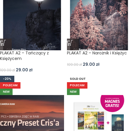
PLAKAT A2 – Tańczący z
PLAKAT A2 – Narożnik i Księżyc
Księżycem
29.00
zł
109.00
zł
29.00
zł
109.00
zł
-20%
SOLD OUT
POLECAM
POLECAM
NEW
NEW