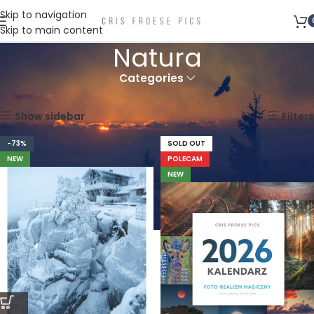
Skip to navigation
Skip to main content
Natura
Categories
Strona główna
Natura
Wyświetlanie 1–36 z 186 wyników
Show sidebar
Filters
-73%
SOLD OUT
NEW
POLECAM
NEW