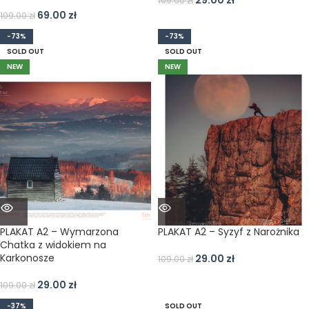
29.00
zł
109.00
zł
69.00
zł
109.00
zł
-73%
-73%
SOLD OUT
SOLD OUT
NEW
NEW
PLAKAT A2 – Wymarzona
PLAKAT A2 – Syzyf z Narożnika
Chatka z widokiem na
Karkonosze
29.00
zł
109.00
zł
29.00
zł
109.00
zł
-37%
SOLD OUT