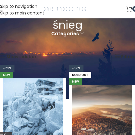
Skip to navigation
Skip to main content
śnieg
Categories
Strona główna
Produkty oznaczone “śnieg”
Wyświetlanie wszystkich wyników: 22
Show sidebar
Filters
-73%
-37%
NEW
SOLD OUT
NEW