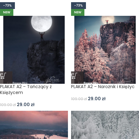
-73%
-73%
NEW
NEW
PLAKAT A2 – Tańczący z
PLAKAT A2 – Narożnik i Księżyc
Księżycem
29.00
zł
109.00
zł
29.00
zł
109.00
zł