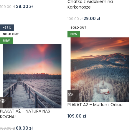
Chatka z widokiem na
29.00
zł
109.00
zł
Karkonosze
29.00
zł
109.00
zł
-37%
SOLD OUT
SOLD OUT
NEW
NEW
PLAKAT A2 – Muflon i Orlica
PLAKAT A2 – NATURA NAS
109.00
zł
KOCHA!
69.00
zł
109.00
zł