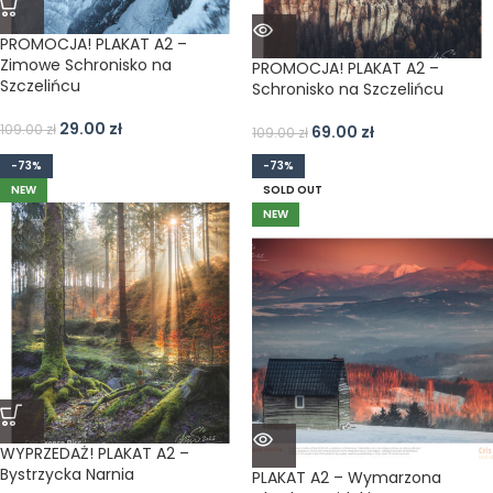
PROMOCJA! PLAKAT A2 –
Zimowe Schronisko na
PROMOCJA! PLAKAT A2 –
Szczelińcu
Schronisko na Szczelińcu
29.00
zł
109.00
zł
69.00
zł
109.00
zł
-73%
-73%
NEW
SOLD OUT
NEW
WYPRZEDAŻ! PLAKAT A2 –
Bystrzycka Narnia
PLAKAT A2 – Wymarzona