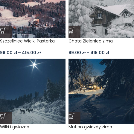
Szczeliniec Wielki Pasterka
Chata Zieleniec zima
99.00
zł
–
415.00
zł
99.00
zł
–
415.00
zł
Wilki i gwiazda
Muflon gwiazdy zima