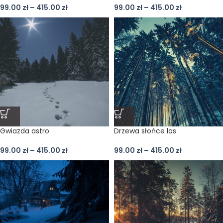
99.00
zł
–
415.00
zł
99.00
zł
–
415.00
zł
Gwiazda astro
Drzewa słońce las
99.00
zł
–
415.00
zł
99.00
zł
–
415.00
zł