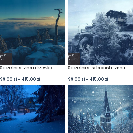
Szczeliniec zima drzewko
Szczeliniec schronisko zima
99.00
zł
–
415.00
zł
99.00
zł
–
415.00
zł