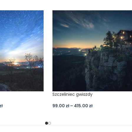
s
Szczeliniec gwiazdy
zł
99.00
zł
–
415.00
zł