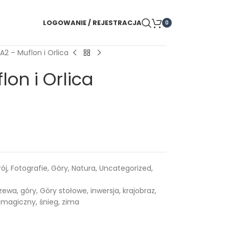
LOGOWANIE / REJESTRACJA
0
A2 – Muflon i Orlica
on i Orlica
rój
,
Fotografie
,
Góry
,
Natura
,
Uncategorized
,
zewa
,
góry
,
Góry stołowe
,
inwersja
,
krajobraz
,
m magiczny
,
śnieg
,
zima