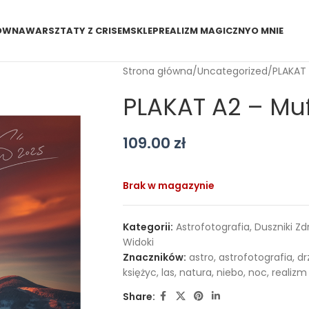
ÓWNA
WARSZTATY Z CRISEM
SKLEP
REALIZM MAGICZNY
O MNIE
Strona główna
Uncategorized
PLAKAT 
PLAKAT A2 – Mufl
109.00
zł
Brak w magazynie
Kategorii:
Astrofotografia
,
Duszniki Zd
Widoki
Znaczników:
astro
,
astrofotografia
,
dr
księżyc
,
las
,
natura
,
niebo
,
noc
,
realiz
Share: