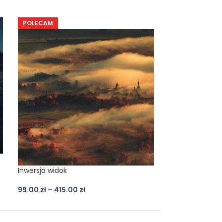
POLECAM
Szczeliniec ws
Inwersja widok
99.00
zł
–
415.
99.00
zł
–
415.00
zł