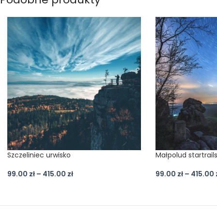
Szczeliniec urwisko
Małpolud startrail
99.00
zł
–
415.00
zł
99.00
zł
–
415.00