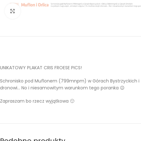
Kliknij aby powiększyć
UNIKATOWY PLAKAT CRIS FROESE PICS!
Schronisko pod Muflonem (799mnpm) w Górach Bystrzyckich i 
dronowi… No i niesamowitym warunkom tego poranka 😉
Zapraszam bo rzecz wyjątkowa 🙂
Podobne produkty