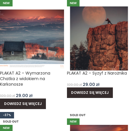
NEW
NEW
PLAKAT A2 – Wymarzona
PLAKAT A2 – Syzyf z Narożnika
Chatka z widokiem na
Karkonosze
29.00
zł
109.00
zł
DOWIEDZ SIĘ WIĘCEJ
29.00
zł
109.00
zł
DOWIEDZ SIĘ WIĘCEJ
-37%
SOLD OUT
SOLD OUT
NEW
NEW