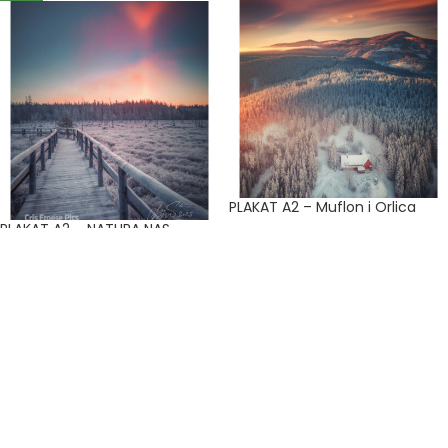
PLAKAT A2 – Muflon i Orlica
PLAKAT A2 – NATURA NAS
109.00
zł
KOCHA!
DOWIEDZ SIĘ WIĘCEJ
69.00
zł
109.00
zł
DOWIEDZ SIĘ WIĘCEJ