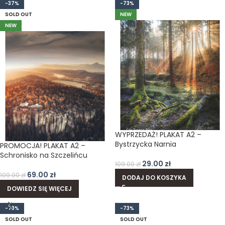
-37%
-73%
SOLD OUT
NEW
NEW
WYPRZEDAŻ! PLAKAT A2 –
Bystrzycka Narnia
PROMOCJA! PLAKAT A2 –
Schronisko na Szczelińcu
29.00
zł
109.00
zł
69.00
zł
109.00
zł
DODAJ DO KOSZYKA
DOWIEDZ SIĘ WIĘCEJ
-73%
-73%
SOLD OUT
SOLD OUT