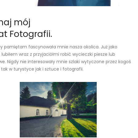
O mojej
naj mój
Fotografii.
at Fotografii.
WIĘCEJ
dy pamiętam fascynowała mnie nasza okolica. Już jako
 lubiłem wraz z przyjaciółmi robić wycieczki piesze lub
e. Nigdy nie interesowały mnie szlaki wytyczone przez kogoś
 tak w turystyce jak i sztuce i fotografii.