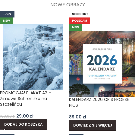
NOWE OBRAZY
-73%
SOLD OUT
NEW
POLECAM
NEW
PROMOCJA! PLAKAT A2 –
Zimowe Schronisko na
KALENDARZ 2026 CRIS FROESE
Szczelińcu
PICS
29.00
zł
109.00
zł
89.00
zł
DODAJ DO KOSZYKA
DOWIEDZ SIĘ WIĘCEJ