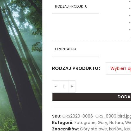
RODZAJ PRODUKTU
ORIENTACJA
RODZAJ PRODUKTU
DODA
SKU:
CRS2020-0086-CRS_8989 bird.jp
Kategorii:
Fotografie
,
Góry
,
Natura
,
Wi
Znaczników:
Góry stołowe
,
karłów
,
las
,