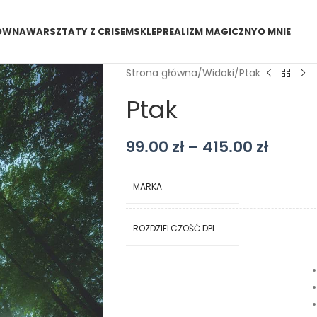
ÓWNA
WARSZTATY Z CRISEM
SKLEP
REALIZM MAGICZNY
O MNIE
Strona główna
Widoki
Ptak
Ptak
99.00
zł
–
415.00
zł
MARKA
ROZDZIELCZOŚĆ DPI