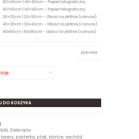
60×40cm | 40×60cm – Papier fotograficzny
90×60cm | 60×90cm – Papier fotograficzny
30×20cm | 20×30cm – Obraz na płótnie (canvas)
40×30cm | 30×40cm – Obraz na płótnie (canvas)
90x60cm | 60x90cm - Opraz na płótnie (canvas)
pionowe
J DO KOSZYKA
g
doki
,
Zwierzęta
lasery
,
pasterka
,
ptak
,
słońce
,
wschód