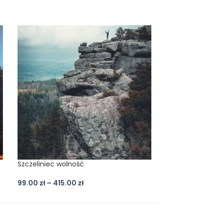
Szczeliniec wolność
Pasterka kaplic
99.00
zł
–
415.00
zł
99.00
zł
–
415.