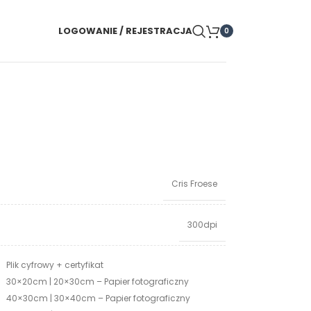
LOGOWANIE / REJESTRACJA
0
Cris Froese
300dpi
Plik cyfrowy + certyfikat
30×20cm | 20×30cm – Papier fotograficzny
40×30cm | 30×40cm – Papier fotograficzny