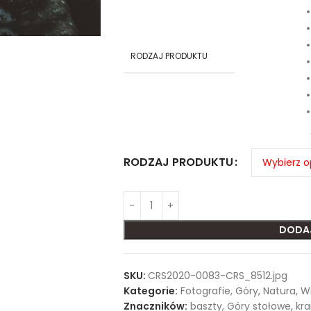
RODZAJ PRODUKTU
RODZAJ PRODUKTU
DODA
SKU:
CRS2020-0083-CRS_8512.jpg
Kategorie:
Fotografie
,
Góry
,
Natura
,
Wi
Znaczników:
baszty
,
Góry stołowe
,
kra