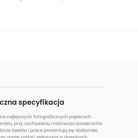
iczna specyfikacja
na najlepszych fotograficznych papierach
rmatu, przy zachowaniu matowości powierzchni
icia światła i prace prezentują się doskonale.
prac może zostać wykonana w dowolnych