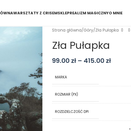
ŁÓWNA
WARSZTATY Z CRISEM
SKLEP
REALIZM MAGICZNY
O MNIE
Strona główna
Góry
Zła Pułapka
Zła Pułapka
99.00
zł
–
415.00
zł
MARKA
ROZMIAR (PX)
ROZDZIELCZOŚĆ DPI