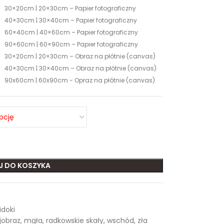
30×20cm | 20×30cm – Papier fotograficzny
40×30cm | 30×40cm – Papier fotograficzny
60×40cm | 40×60cm – Papier fotograficzny
90×60cm | 60×90cm – Papier fotograficzny
30×20cm | 20×30cm – Obraz na płótnie (canvas)
40×30cm | 30×40cm – Obraz na płótnie (canvas)
90x60cm | 60x90cm - Opraz na płótnie (canvas)
J DO KOSZYKA
doki
jobraz
,
mgła
,
radkowskie skały
,
wschód
,
zła