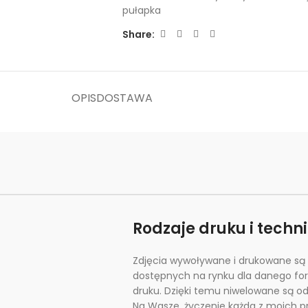
pułapka
Share:
OPIS
DOSTAWA
Rodzaje druku i techn
Zdjęcia wywoływane i drukowane są 
dostępnych na rynku dla danego fo
druku. Dzięki temu niwelowane są odb
Na Wasze, życzenie każda z moich 