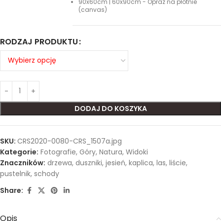
90x60cm | 60x90cm - Opraz na płótnie
(canvas)
RODZAJ PRODUKTU
DODAJ DO KOSZYKA
SKU:
CRS2020-0080-CRS_1507a.jpg
Kategorie:
Fotografie
,
Góry
,
Natura
,
Widoki
Znaczników:
drzewa
,
duszniki
,
jesień
,
kaplica
,
las
,
liście
,
pustelnik
,
schody
Share:
Opis