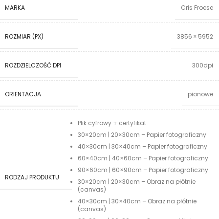
MARKA
Cris Froese
ROZMIAR (PX)
3856 × 5952
ROZDZIELCZOŚĆ DPI
300dpi
ORIENTACJA
pionowe
Plik cyfrowy + certyfikat
30×20cm | 20×30cm – Papier fotograficzny
40×30cm | 30×40cm – Papier fotograficzny
60×40cm | 40×60cm – Papier fotograficzny
90×60cm | 60×90cm – Papier fotograficzny
RODZAJ PRODUKTU
30×20cm | 20×30cm – Obraz na płótnie
(canvas)
40×30cm | 30×40cm – Obraz na płótnie
(canvas)