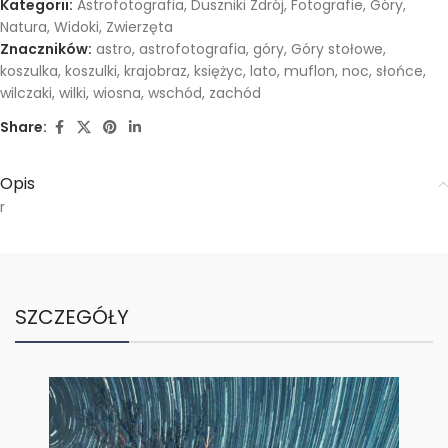
Kategorii:
Astrofotografia
,
Duszniki Zdrój
,
Fotografie
,
Góry
,
Natura
,
Widoki
,
Zwierzęta
Znaczników:
astro
,
astrofotografia
,
góry
,
Góry stołowe
,
koszulka
,
koszulki
,
krajobraz
,
księżyc
,
lato
,
muflon
,
noc
,
słońce
,
wilczaki
,
wilki
,
wiosna
,
wschód
,
zachód
Share:
Opis
r
SZCZEGÓŁY