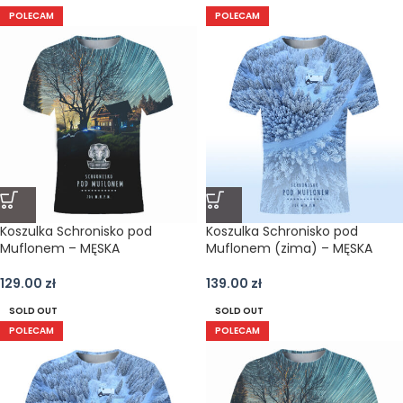
POLECAM
POLECAM
Koszulka Schronisko pod
Koszulka Schronisko pod
Muflonem – MĘSKA
Muflonem (zima) – MĘSKA
129.00
zł
139.00
zł
SOLD OUT
SOLD OUT
POLECAM
POLECAM