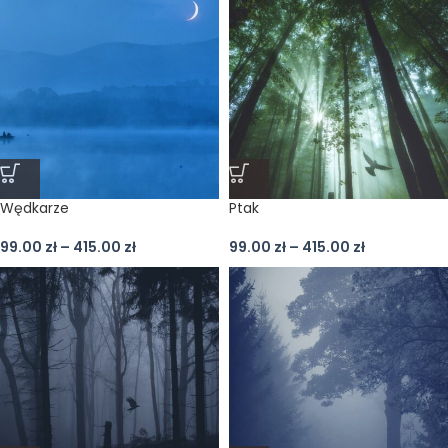
Wędkarze
Ptak
99.00
zł
–
415.00
zł
99.00
zł
–
415.00
zł