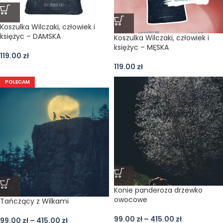
Koszulka Wilczaki, człowiek i
księżyc – DAMSKA
Koszulka Wilczaki, człowiek i
księżyc – MĘSKA
119.00
zł
119.00
zł
POLECAM
Konie panderoza drzewko
owocowe
Tańczący z Wilkami
99.00
zł
–
415.00
zł
99.00
zł
–
415.00
zł