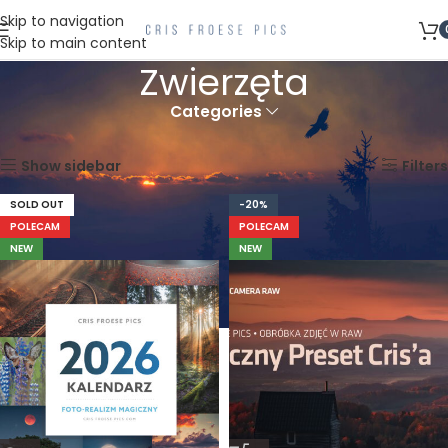
Skip to navigation
Skip to main content
Zwierzęta
Categories
Strona główna
Zwierzęta
Wyświetlanie wszystkich wyników: 33
Show sidebar
Filters
SOLD OUT
-20%
POLECAM
POLECAM
NEW
NEW