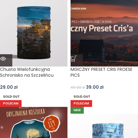
Chusta Wielofunkcyjna
MGICZNY PRESET CRIS FROESE
Schronisko na Szczelińcu
PICS
29.00
zł
39.00
zł
49.00
zł
SOLD OUT
SOLD OUT
POLECAM
POLECAM
NEW