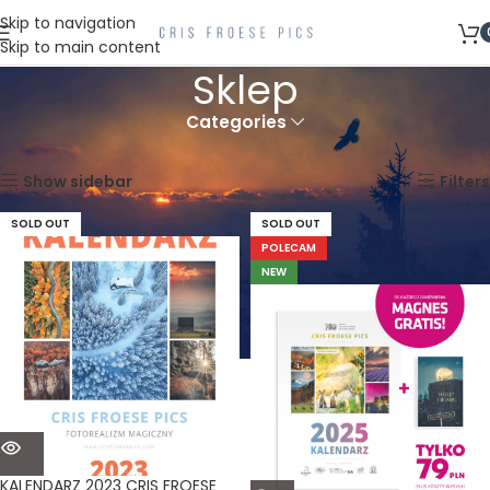
Skip to navigation
Skip to main content
Sklep
Categories
Strona główna
Sklep
Wyświetlanie 1–36 z 193 wyników
Show sidebar
Filters
SOLD OUT
SOLD OUT
POLECAM
NEW
KALENDARZ 2023 CRIS FROESE