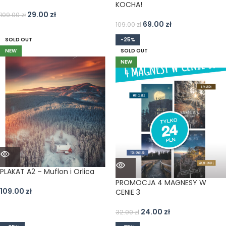
KOCHA!
29.00
zł
109.00
zł
69.00
zł
109.00
zł
SOLD OUT
-25%
NEW
SOLD OUT
NEW
PLAKAT A2 – Muflon i Orlica
PROMOCJA 4 MAGNESY W
109.00
zł
CENIE 3
24.00
zł
32.00
zł