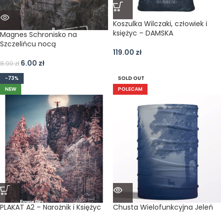
Koszulka Wilczaki, człowiek i
księżyc – DAMSKA
Magnes Schronisko na
Szczelińcu nocą
119.00
zł
6.00
zł
8.00
zł
-73%
SOLD OUT
NEW
POLECAM
PLAKAT A2 – Narożnik i Księżyc
Chusta Wielofunkcyjna Jeleń