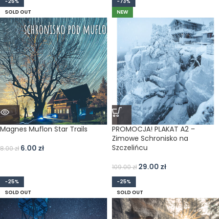
-25%
-73%
SOLD OUT
NEW
Magnes Muflon Star Trails
PROMOCJA! PLAKAT A2 –
Zimowe Schronisko na
Szczelińcu
6.00
zł
8.00
zł
29.00
zł
109.00
zł
-25%
-25%
SOLD OUT
SOLD OUT