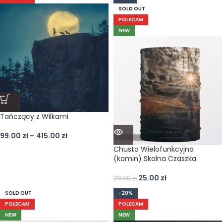
SOLD OUT
POLECAM
NEW
Tańczący z Wilkami
99.00
zł
–
415.00
zł
Chusta Wielofunkcyjna
(komin) Skalna Czaszka
25.00
zł
29.00
zł
SOLD OUT
-20%
POLECAM
POLECAM
NEW
NEW