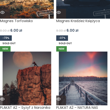
Magnes Torfowisko
Magnes Kradzież Księżyca
6.00
zł
6.00
zł
8.00
zł
8.00
zł
-73%
-37%
SOLD OUT
SOLD OUT
NEW
NEW
PLAKAT A2 – Syzyf z Narożnika
PLAKAT A2 – NATURA NAS