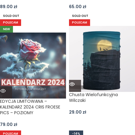
89.00
zł
65.00
zł
SOLD OUT
SOLD OUT
POLECAM
POLECAM
NEW
Chusta Wielofunkcyjna
Wilczaki
EDYCJA LIMITOWANA –
KALENDARZ 2024 CRIS FROESE
29.00
zł
PICS – POZIOMY
79.00
zł
POLECAM
-14%