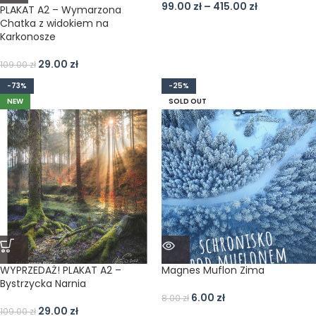
99.00
zł
–
415.00
zł
PLAKAT A2 – Wymarzona
Chatka z widokiem na
Karkonosze
29.00
zł
109.00
zł
-73%
-25%
NEW
SOLD OUT
WYPRZEDAŻ! PLAKAT A2 –
Magnes Muflon Zima
Bystrzycka Narnia
6.00
zł
8.00
zł
29.00
zł
109.00
zł