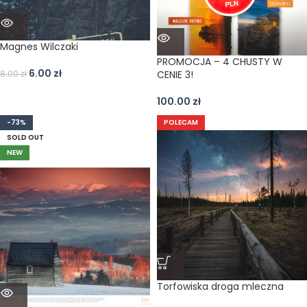
Magnes Wilczaki
PROMOCJA – 4 CHUSTY W
6.00
zł
8.00
zł
CENIE 3!
100.00
zł
-73%
POLECAM
SOLD OUT
NEW
Torfowiska droga mleczna