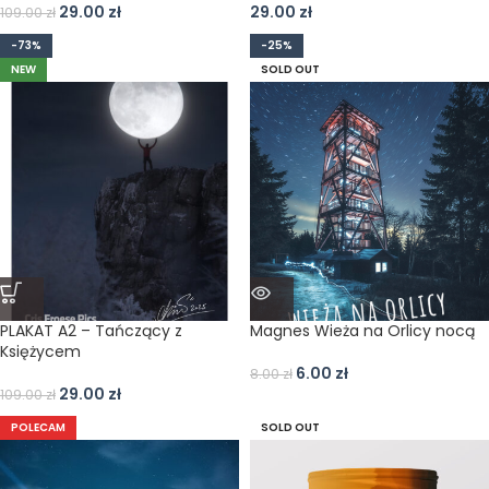
29.00
zł
29.00
zł
109.00
zł
-73%
-25%
NEW
SOLD OUT
PLAKAT A2 – Tańczący z
Magnes Wieża na Orlicy nocą
Księżycem
6.00
zł
8.00
zł
29.00
zł
109.00
zł
POLECAM
SOLD OUT