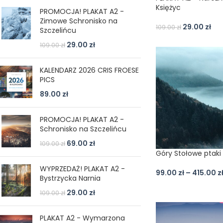
Księżyc
PROMOCJA! PLAKAT A2 -
Zimowe Schronisko na
29.00
zł
109.00
zł
Szczelińcu
29.00
zł
109.00
zł
KALENDARZ 2026 CRIS FROESE
PICS
89.00
zł
PROMOCJA! PLAKAT A2 -
Schronisko na Szczelińcu
69.00
zł
109.00
zł
Góry Stołowe ptaki
WYPRZEDAŻ! PLAKAT A2 -
99.00
zł
–
415.00
z
Bystrzycka Narnia
29.00
zł
109.00
zł
PLAKAT A2 - Wymarzona