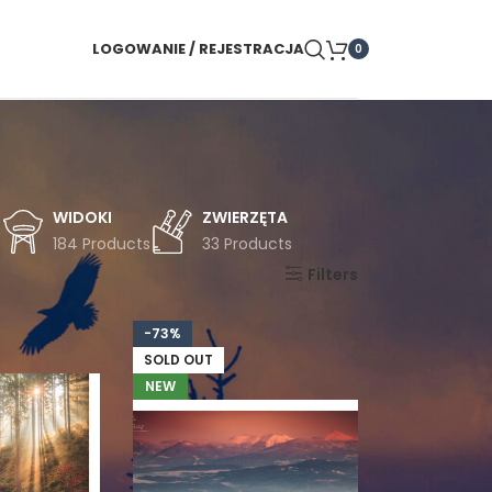
LOGOWANIE / REJESTRACJA
0
WIDOKI
ZWIERZĘTA
s
184 Products
33 Products
Pokaż
9
24
36
Filters
-73%
SOLD OUT
NEW