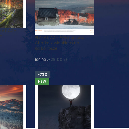
KAT A2 –
ia
PLAKAT A2 – Wymarzona
Chatka z widokiem na
Karkonosze
29.00
zł
109.00
zł
-73%
NEW