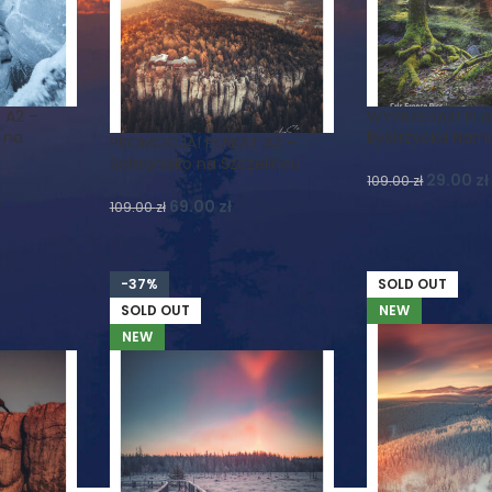
 A2 –
WYPRZEDAŻ! PLA
 na
Bystrzycka Narn
PROMOCJA! PLAKAT A2 –
Schronisko na Szczelińcu
29.00
zł
109.00
zł
69.00
zł
109.00
zł
-37%
SOLD OUT
SOLD OUT
NEW
NEW