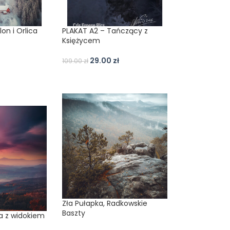
on i Orlica
PLAKAT A2 – Tańczący z
Księżycem
29.00
zł
109.00
zł
Zła Pułapka, Radkowskie
Baszty
a z widokiem