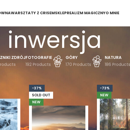
ÓWNA
WARSZTATY Z CRISEM
SKLEP
REALIZM MAGICZNY
O MNIE
inwersja
ZNIKI ZDRÓJ
FOTOGRAFIE
GÓRY
NATURA
Products
192 Products
170 Products
186 Product
dukty oznaczone “inwersja”
-37%
-73%
SOLD OUT
NEW
NEW