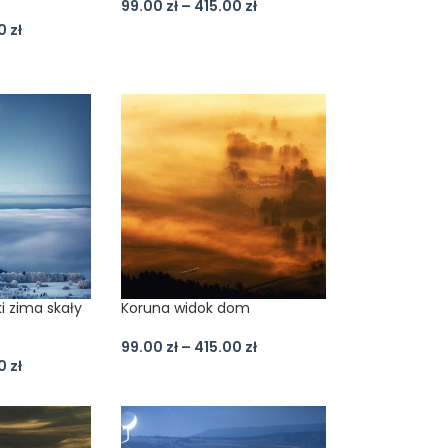
99.00
zł
–
415.00
zł
00
zł
ki zima skały
Koruna widok dom
99.00
zł
–
415.00
zł
00
zł