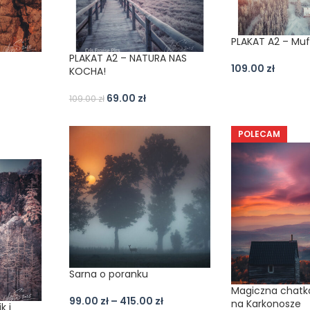
PLAKAT A2 – Mufl
PLAKAT A2 – NATURA NAS
109.00
zł
KOCHA!
69.00
zł
109.00
zł
POLECAM
Sarna o poranku
Magiczna chatk
99.00
zł
–
415.00
zł
na Karkonosze
k i