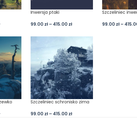
Inwersja ptaki
Szczeliniec inwe
ł
99.00
zł
–
415.00
zł
99.00
zł
–
415.
rzewko
Szczeliniec schronisko zima
ł
99.00
zł
–
415.00
zł