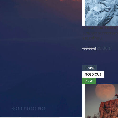
FILTRUJ WG ORIENTACJI
poziome
2
PROMOCJA! PLAKAT
Zimowe Schronisko
Szczelińcu
FILTRUJ WG DPI
29.00
zł
109.00
zł
300dpi
2
-73%
FILTRUJ WG TEMATYKI
SOLD OUT
NEW
Astro
Astrofotografia
Chmury
Czechy
Droga
Drzewa
Drzewo
Duszniki
Gwiazdy
Góry
Góry Bystrzyckie
Góry Stołowe