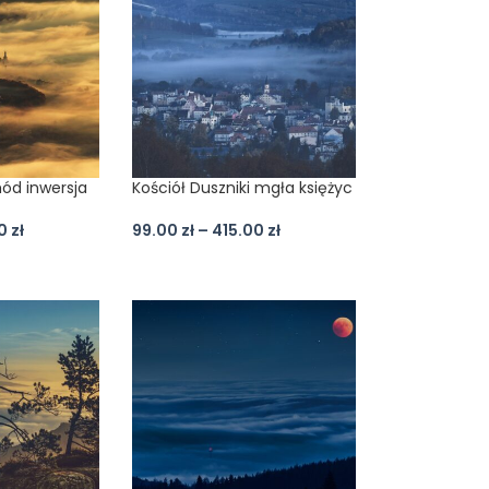
hód inwersja
Kościół Duszniki mgła księżyc
00
zł
99.00
zł
–
415.00
zł