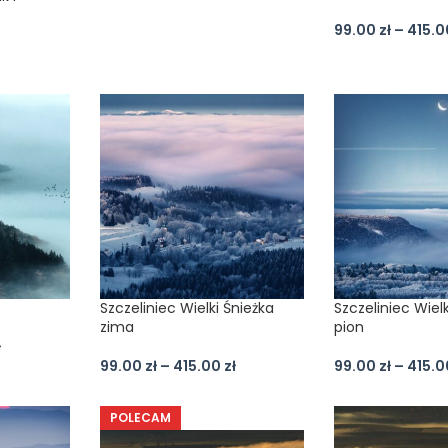
99.00
zł
–
415.
Szczeliniec Wielki Śnieżka
Szczeliniec Wiel
zima
pion
ł
99.00
zł
–
415.00
zł
99.00
zł
–
415.
POLECAM