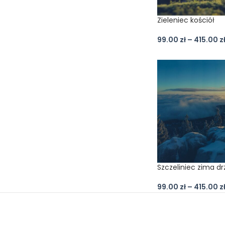
Zieleniec kościół
99.00
zł
–
415.00
z
Szczeliniec zima d
99.00
zł
–
415.00
z