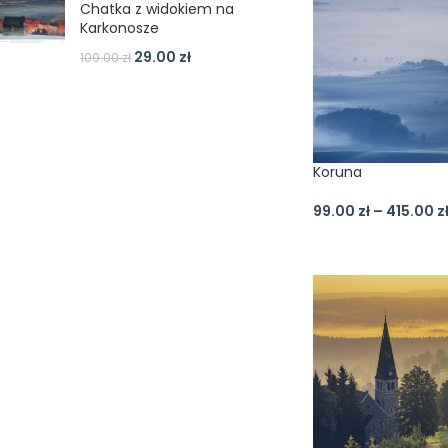
Chatka z widokiem na
Karkonosze
29.00
zł
109.00
zł
Koruna
99.00
zł
–
415.00
z