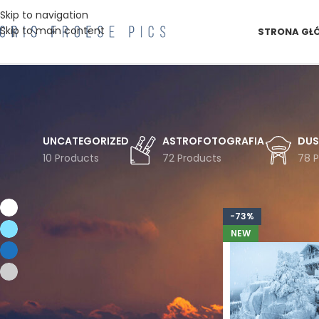
Skip to navigation
Skip to main content
STRONA GŁ
UNCATEGORIZED
ASTROFOTOGRAFIA
DUS
10 Products
72 Products
78 
FILTRUJ WG KOLORU
Strona główna
Pro
Biel
2
-73%
Błękit
2
NEW
Niebieski
2
Szarości
2