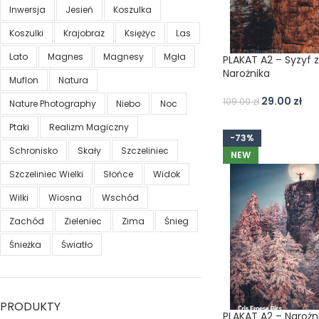
Inwersja
Jesień
Koszulka
Koszulki
Krajobraz
Księżyc
Las
Lato
Magnes
Magnesy
Mgła
PLAKAT A2 – Syzyf z
Narożnika
Muflon
Natura
29.00
zł
109.00
zł
Nature Photography
Niebo
Noc
Ptaki
Realizm Magiczny
-73%
Schronisko
Skały
Szczeliniec
NEW
Szczeliniec Wielki
Słońce
Widok
Wilki
Wiosna
Wschód
Zachód
Zieleniec
Zima
Śnieg
Śnieżka
Światło
PRODUKTY
PLAKAT A2 – Narożni