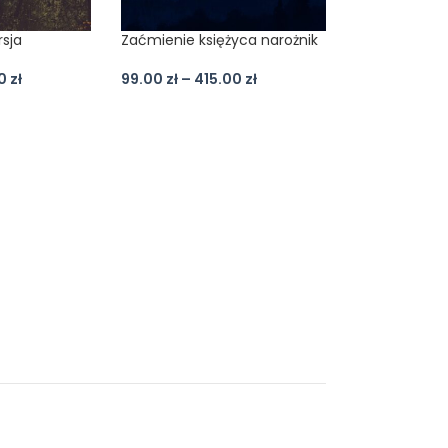
rsja
Zaćmienie księżyca narożnik
00
zł
99.00
zł
–
415.00
zł