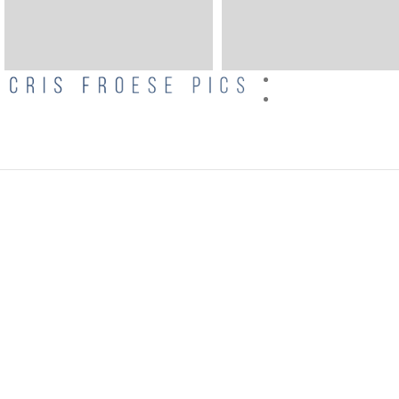
Wizual
CRISFROESEPICS.COM
2020 CREATED BY
side
. Realizm Magiczny Cris F