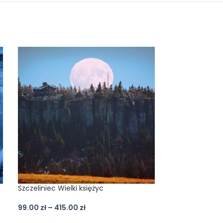
Szczeliniec Wielki księżyc
Ptak
99.00
zł
–
415.00
zł
99.00
zł
–
415.