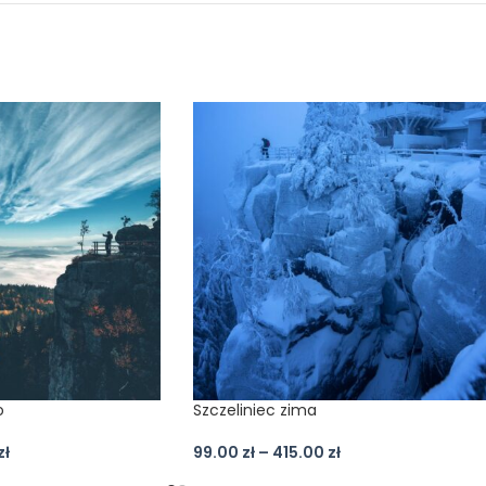
o
Szczeliniec zima
zł
99.00
zł
–
415.00
zł