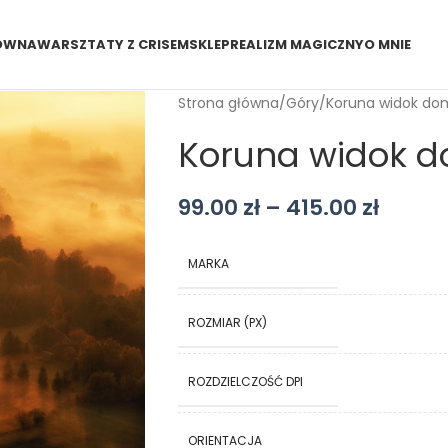
ÓWNA
WARSZTATY Z CRISEM
SKLEP
REALIZM MAGICZNY
O MNIE
Strona główna
Góry
Koruna widok do
Koruna widok 
99.00
zł
–
415.00
zł
MARKA
ROZMIAR (PX)
ROZDZIELCZOŚĆ DPI
ORIENTACJA