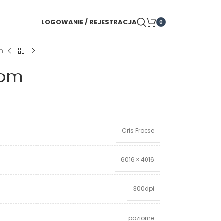
LOGOWANIE / REJESTRACJA
0
m
dom
Cris Froese
6016 × 4016
300dpi
poziome