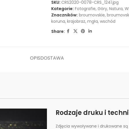
SKU:
CRS2020-0078-CRS_1241.jpg
Kategorie:
Fotografie
,
Góry
,
Natura
,
Wi
Znaczników:
broumovskie
,
broumovsk
koruna
,
krajobraz
,
mgła
,
wschód
Share:
OPIS
DOSTAWA
Rodzaje druku i techn
Zdjęcia wywoływane i drukowane są 