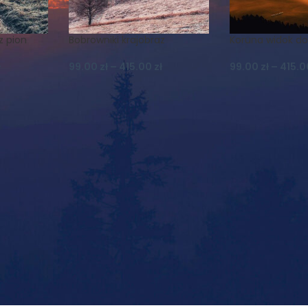
z pion
Bobrowniki krajobraz
Koruna widok d
ł
99.00
zł
–
415.00
zł
99.00
zł
–
415.