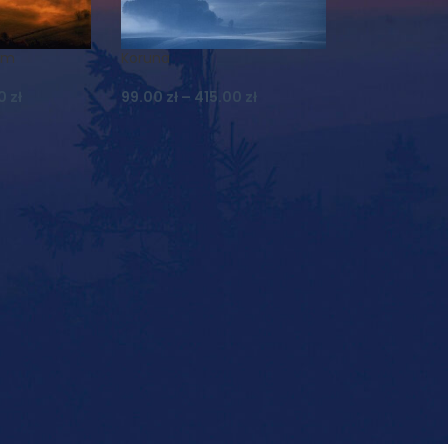
om
Koruna
00
zł
99.00
zł
–
415.00
zł