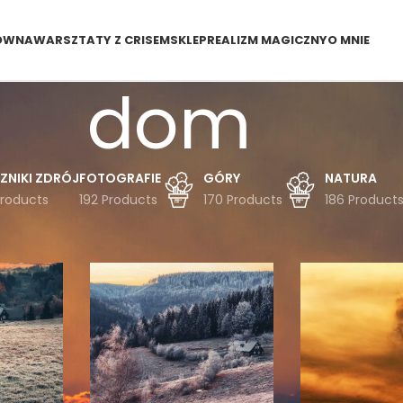
ÓWNA
WARSZTATY Z CRISEM
SKLEP
REALIZM MAGICZNY
O MNIE
dom
ZNIKI ZDRÓJ
FOTOGRAFIE
GÓRY
NATURA
Products
192 Products
170 Products
186 Product
dukty oznaczone “dom”