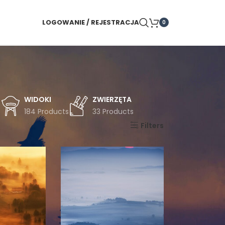
LOGOWANIE / REJESTRACJA
0
WIDOKI
ZWIERZĘTA
s
184 Products
33 Products
Pokaż
9
24
36
Filters