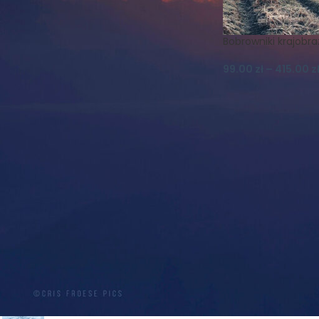
Koszulki
Krajobraz
Księżyc
Las
Lato
Magnes
Magnesy
Mgła
Bobrowniki krajobra
Muflon
Natura
99.00
zł
–
415.00
z
Nature Photography
Niebo
Noc
Ptaki
Realizm Magiczny
Schronisko
Skały
Szczeliniec
Szczeliniec Wielki
Słońce
Widok
Wilki
Wiosna
Wschód
Zachód
Zieleniec
Zima
Śnieg
Śnieżka
Światło
PRODUKTY
PROMOCJA! PLAKAT A2 -