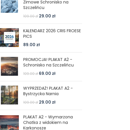
Zimowe Schronisko na
Szczelińcu
29.00
zł
109.00
zł
KALENDARZ 2026 CRIS FROESE
PICS
89.00
zł
PROMOCJA! PLAKAT A2 -
Schronisko na Szczelińcu
69.00
zł
109.00
zł
WYPRZEDAŻ! PLAKAT A2 -
Bystrzycka Narnia
29.00
zł
109.00
zł
PLAKAT A2 - Wymarzona
Chatka z widokiem na
Karkonosze