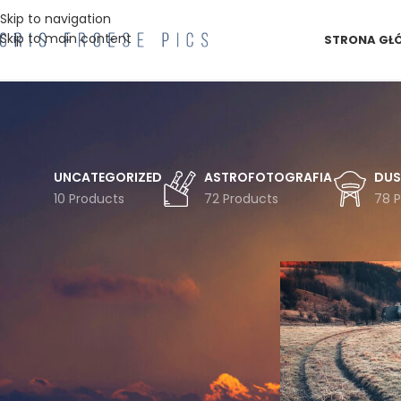
Skip to navigation
Skip to main content
STRONA GŁ
UNCATEGORIZED
ASTROFOTOGRAFIA
DUS
10 Products
72 Products
78 
FILTRUJ WG TEMATYKI
Strona główna
Pro
Astro
Astrofotografia
Chmury
Czechy
Droga
Drzewa
Drzewo
Duszniki
Gwiazdy
Góry
Góry Bystrzyckie
Góry Stołowe
Inwersja
Jesień
Koszulka