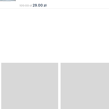
29.00
zł
109.00
zł