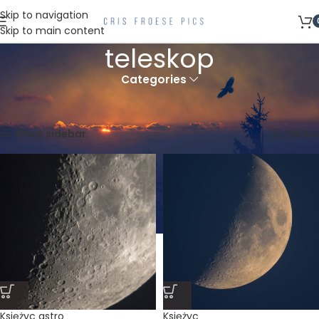
Skip to navigation
Skip to main content
teleskop
Categories
Strona główna
Produkty oznaczone “teleskop”
Wyświetlanie wszystkich wyników: 2
Show sidebar
Filters
Księżyc astro
Księżyc