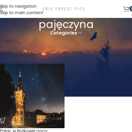
Skip to navigation
Skip to main content
pajęczyna
Categories
Strona główna
Produkty oznaczone “pajęczyna”
Wyświetlanie jednego wyniku
Show sidebar
Filters
Pałac w Bożkowie nocą