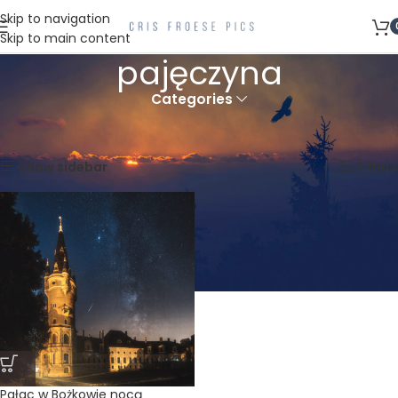
Skip to navigation
Skip to main content
pajęczyna
Categories
Strona główna
Produkty oznaczone “pajęczyna”
Wyświetlanie jednego wyniku
Show sidebar
Filters
Pałac w Bożkowie nocą