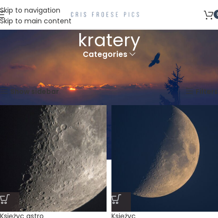
Skip to navigation
Skip to main content
kratery
Categories
Strona główna
Produkty oznaczone “kratery”
Wyświetlanie wszystkich wyników: 2
Show sidebar
Filters
Księżyc astro
Księżyc