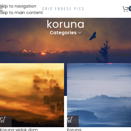
Skip to navigation
Skip to main content
koruna
Categories
Strona główna
Produkty oznaczone “koruna”
Wyświetlanie wszystkich wyników: 2
Show sidebar
Filters
Koruna widok dom
Koruna