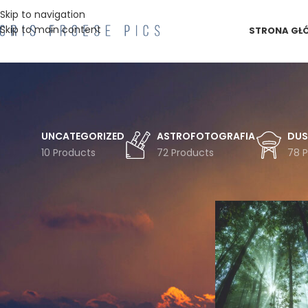
Skip to navigation
Skip to main content
STRONA GŁ
UNCATEGORIZED
ASTROFOTOGRAFIA
DUS
10 Products
72 Products
78 
FILTRUJ WG TEMATYKI
Strona główna
Pro
Astro
Astrofotografia
Chmury
Czechy
Droga
Drzewa
Drzewo
Duszniki
Gwiazdy
Góry
Góry Bystrzyckie
Góry Stołowe
Inwersja
Jesień
Koszulka