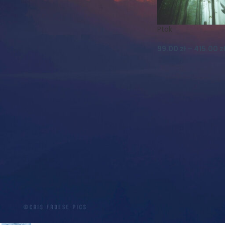
Koszulki
Krajobraz
Księżyc
Las
Lato
Magnes
Magnesy
Mgła
Ptak
Muflon
Natura
99.00
zł
–
415.00
z
Nature Photography
Niebo
Noc
Ptaki
Realizm Magiczny
Schronisko
Skały
Szczeliniec
Szczeliniec Wielki
Słońce
Widok
Wilki
Wiosna
Wschód
Zachód
Zieleniec
Zima
Śnieg
Śnieżka
Światło
PRODUKTY
PROMOCJA! PLAKAT A2 -