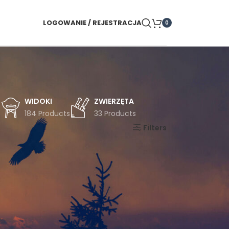
LOGOWANIE / REJESTRACJA
0
WIDOKI
ZWIERZĘTA
s
184 Products
33 Products
Pokaż
9
24
36
Filters