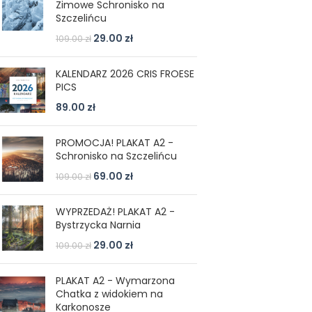
Zimowe Schronisko na
Szczelińcu
29.00
zł
109.00
zł
KALENDARZ 2026 CRIS FROESE
PICS
89.00
zł
PROMOCJA! PLAKAT A2 -
Schronisko na Szczelińcu
69.00
zł
109.00
zł
WYPRZEDAŻ! PLAKAT A2 -
Bystrzycka Narnia
29.00
zł
109.00
zł
PLAKAT A2 - Wymarzona
Chatka z widokiem na
Karkonosze