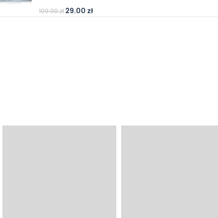
29.00
zł
109.00
zł