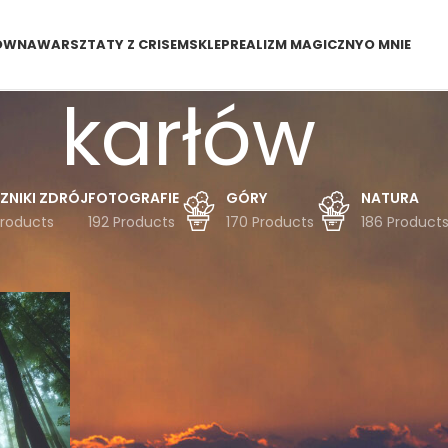
ÓWNA
WARSZTATY Z CRISEM
SKLEP
REALIZM MAGICZNY
O MNIE
karłów
ZNIKI ZDRÓJ
FOTOGRAFIE
GÓRY
NATURA
Products
192 Products
170 Products
186 Product
dukty oznaczone “karłów”