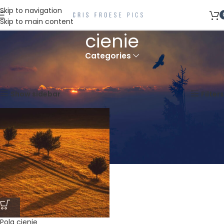
Skip to navigation
Skip to main content
cienie
Categories
Strona główna
Produkty oznaczone “cienie”
Wyświetlanie jednego wyniku
Show sidebar
Filters
Pola cienie