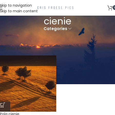
Skip to navigation
Skip to main content
cienie
Categories
Strona główna
Produkty oznaczone “cienie”
Wyświetlanie jednego wyniku
Show sidebar
Filters
Pola cienie