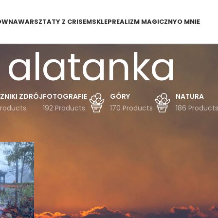
ÓWNA
WARSZTATY Z CRISEM
SKLEP
REALIZM MAGICZNY
O MNIE
alatanka
ZNIKI ZDRÓJ
FOTOGRAFIE
GÓRY
NATURA
Products
192 Products
170 Products
186 Product
dukty oznaczone “alatanka”