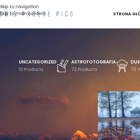
Skip to navigation
Skip to main content
STRONA GŁ
UNCATEGORIZED
ASTROFOTOGRAFIA
DUS
10 Products
72 Products
78 
FILTRUJ WG TEMATYKI
Strona główna
Pro
Astro
Astrofotografia
Chmury
Czechy
Droga
Drzewa
Drzewo
Duszniki
Gwiazdy
Góry
Góry Bystrzyckie
Góry Stołowe
Inwersja
Jesień
Koszulka