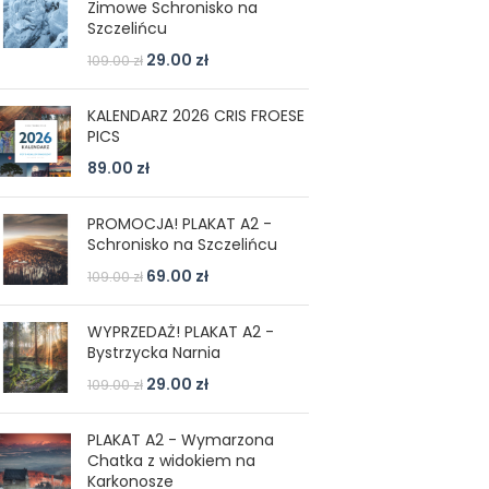
Zimowe Schronisko na
Szczelińcu
29.00
zł
109.00
zł
KALENDARZ 2026 CRIS FROESE
PICS
89.00
zł
PROMOCJA! PLAKAT A2 -
Schronisko na Szczelińcu
69.00
zł
109.00
zł
WYPRZEDAŻ! PLAKAT A2 -
Bystrzycka Narnia
29.00
zł
109.00
zł
PLAKAT A2 - Wymarzona
Chatka z widokiem na
Karkonosze