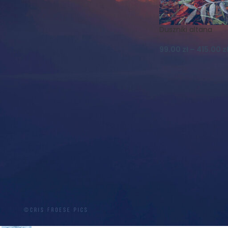
Koszulki
Krajobraz
Księżyc
Las
Lato
Magnes
Magnesy
Mgła
Duszniki altana
Muflon
Natura
99.00
zł
–
415.00
z
Nature Photography
Niebo
Noc
Ptaki
Realizm Magiczny
Schronisko
Skały
Szczeliniec
Szczeliniec Wielki
Słońce
Widok
Wilki
Wiosna
Wschód
Zachód
Zieleniec
Zima
Śnieg
Śnieżka
Światło
PRODUKTY
PROMOCJA! PLAKAT A2 -