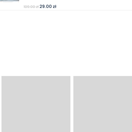
29.00
zł
109.00
zł