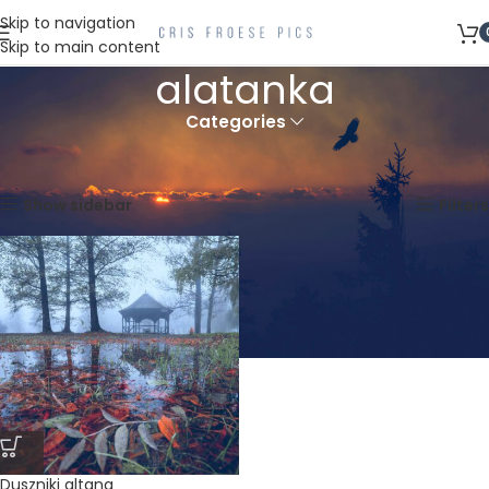
Skip to navigation
Skip to main content
alatanka
Categories
Strona główna
Produkty oznaczone “alatanka”
Wyświetlanie jednego wyniku
Show sidebar
Filters
Duszniki altana