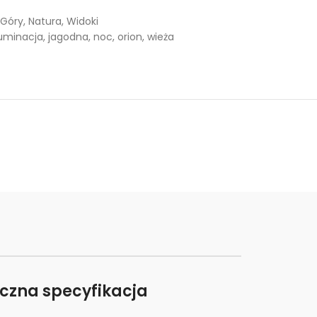
Góry
,
Natura
,
Widoki
luminacja
,
jagodna
,
noc
,
orion
,
wieża
iczna specyfikacja