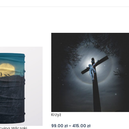
Krzyż
99.00
zł
–
415.00
zł
yjna Wilczaki