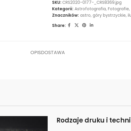
SKU:
CRS2020-0177-_CRS8369.jpg
Kategorii:
Astrofotografia
,
Fotografie
,
Znaczników:
astro
,
góry bystrzyckie
,
i
Share:
OPIS
DOSTAWA
Rodzaje druku i techn