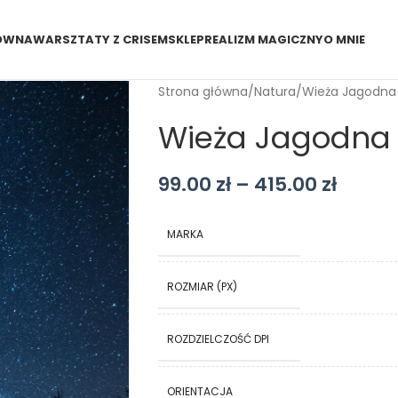
ÓWNA
WARSZTATY Z CRISEM
SKLEP
REALIZM MAGICZNY
O MNIE
Strona główna
Natura
Wieża Jagodna 
Wieża Jagodna 
99.00
zł
–
415.00
zł
MARKA
ROZMIAR (PX)
ROZDZIELCZOŚĆ DPI
ORIENTACJA