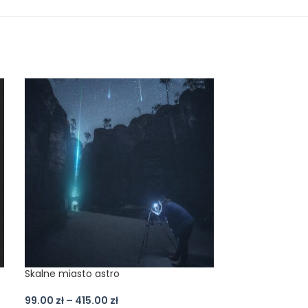
Skalne miasto astro
Księzyc astro
99.00
zł
–
415.00
zł
99.00
zł
–
415.