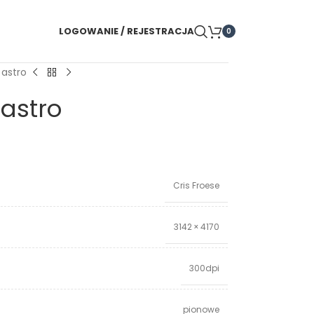
LOGOWANIE / REJESTRACJA
0
astro
astro
Cris Froese
3142 × 4170
300dpi
pionowe