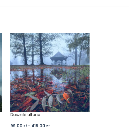
Duszniki altana
Koruna
99.00
zł
–
415.00
zł
99.00
zł
–
415.