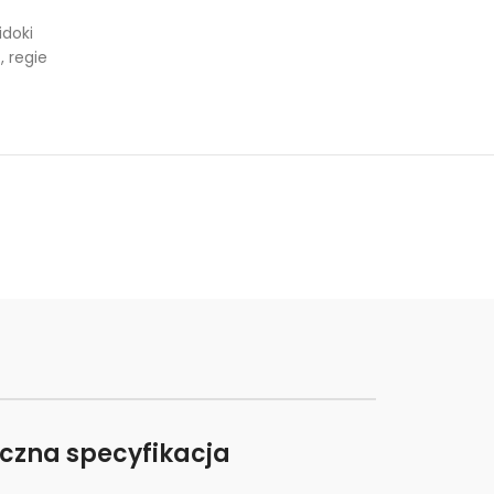
doki
c
,
regie
iczna specyfikacja