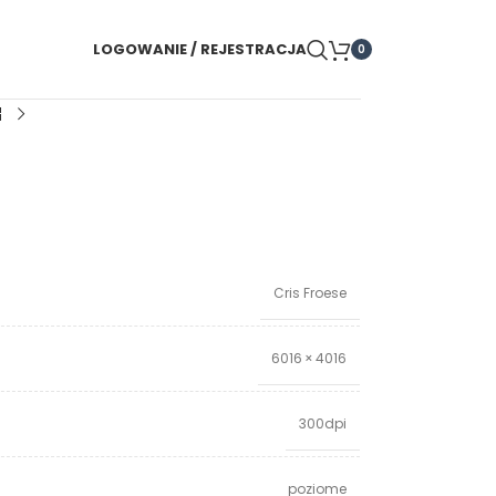
LOGOWANIE / REJESTRACJA
0
Cris Froese
6016 × 4016
300dpi
poziome