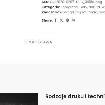
SKU:
CRS2020-0207-DSC_3618a.jpeg
Kategorie:
Fotografie
,
Góry
,
Natura
,
Wi
Znaczników:
droga
,
księżyc
,
mgła
,
no
Share:
OPIS
DOSTAWA
Rodzaje druku i techn