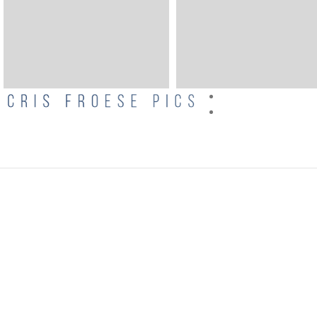
Wizual
CRISFROESEPICS.COM
2020 CREATED BY
side
. Realizm Magiczny Cris F