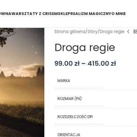
ÓWNA
WARSZTATY Z CRISEM
SKLEP
REALIZM MAGICZNY
O MNIE
Strona główna
Góry
Droga regie
Droga regie
99.00
zł
–
415.00
zł
MARKA
ROZMIAR (PX)
ROZDZIELCZOŚĆ DPI
ORIENTACJA