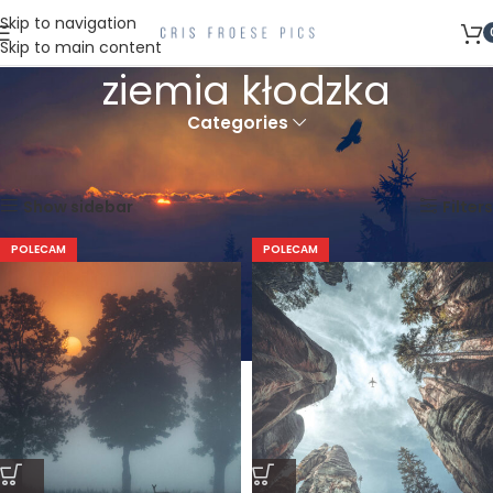
Skip to navigation
Skip to main content
ziemia kłodzka
Categories
Strona główna
Produkty oznaczone “ziemia kłodzka”
Wyświetlanie wszystkich wyników: 6
Show sidebar
Filters
POLECAM
POLECAM