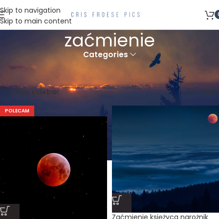
Skip to navigation
Skip to main content
zaćmienie
Categories
Strona główna
Produkty oznaczone “zaćmienie”
Wyświetlanie wszystkich wyników: 4
Show sidebar
Filters
POLECAM
Zaćmienie księżyca narożnik