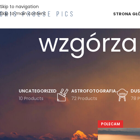
Skip to navigation
Skip to main content
STRONA GŁ
wzgórza
UNCATEGORIZED
ASTROFOTOGRAFIA
DUS
10 Products
72 Products
78 
FILTRUJ WG TEMATYKI
Strona główna
Pro
Astro
Astrofotografia
Chmury
POLECAM
Czechy
Droga
Drzewa
Drzewo