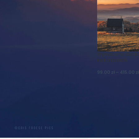
Duszniki
Gwiazdy
Góry
Góry Bystrzyckie
Góry Stołowe
Inwersja
Jesień
Koszulka
Koszulki
Krajobraz
Księżyc
Las
Lato
Magnes
Magnesy
Mgła
Muflon
Natura
Wymarzona chatk
Karkonoszach
Nature Photography
Niebo
Noc
99.00
zł
–
415.00
z
Ptaki
Realizm Magiczny
Schronisko
Skały
Szczeliniec
Szczeliniec Wielki
Słońce
Widok
Wilki
Wiosna
Wschód
Zachód
Zieleniec
Zima
Śnieg
Śnieżka
Światło