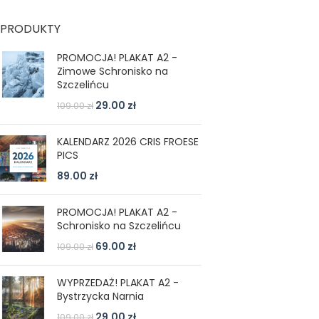
PRODUKTY
PROMOCJA! PLAKAT A2 -
Zimowe Schronisko na
Szczelińcu
29.00
zł
109.00
zł
KALENDARZ 2026 CRIS FROESE
PICS
89.00
zł
PROMOCJA! PLAKAT A2 -
Schronisko na Szczelińcu
69.00
zł
109.00
zł
WYPRZEDAŻ! PLAKAT A2 -
Bystrzycka Narnia
29.00
zł
109.00
zł