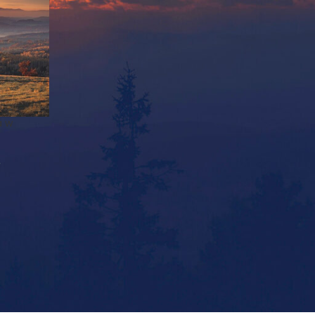
a w
ł