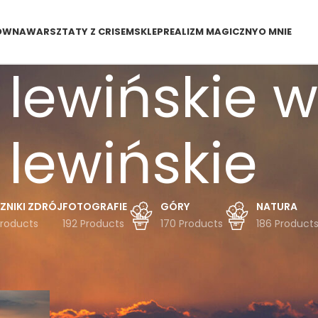
ÓWNA
WARSZTATY Z CRISEM
SKLEP
REALIZM MAGICZNY
O MNIE
 lewińskie 
lewińskie
ZNIKI ZDRÓJ
FOTOGRAFIE
GÓRY
NATURA
Products
192 Products
170 Products
186 Product
dukty oznaczone “wzgórza lewińskie wzgórza lewińskie”