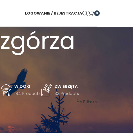
LOGOWANIE / REJESTRACJA
0
wzgórza
WIDOKI
ZWIERZĘTA
s
184 Products
33 Products
Pokaż
9
24
36
Filters