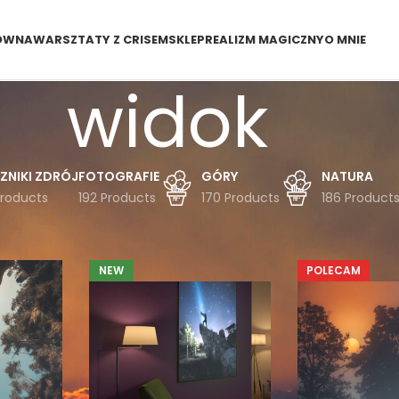
ÓWNA
WARSZTATY Z CRISEM
SKLEP
REALIZM MAGICZNY
O MNIE
widok
ZNIKI ZDRÓJ
FOTOGRAFIE
GÓRY
NATURA
Products
192 Products
170 Products
186 Product
dukty oznaczone “widok”
NEW
POLECAM