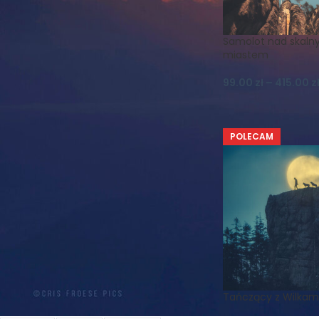
FILTRUJ WG ORIENTACJI
Samolot nad skal
pionowe
1
miastem
99.00
zł
–
415.00
z
FILTRUJ WG DPI
POLECAM
300dpi
1
FILTRUJ WG TEMATYKI
Astro
Astrofotografia
Chmury
Czechy
Droga
Drzewa
Drzewo
Duszniki
Gwiazdy
Góry
Tańczący z Wilkam
Góry Bystrzyckie
Góry Stołowe