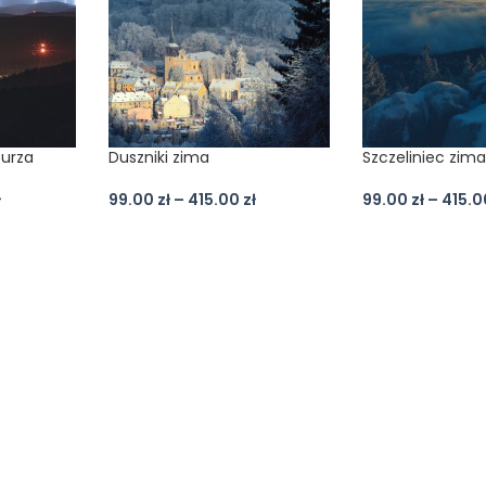
burza
Duszniki zima
Szczeliniec zim
ł
99.00
zł
–
415.00
zł
99.00
zł
–
415.