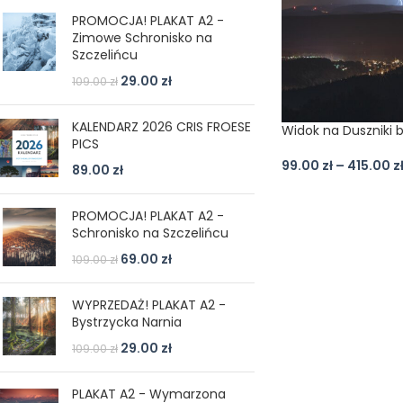
PROMOCJA! PLAKAT A2 -
Zimowe Schronisko na
Szczelińcu
29.00
zł
109.00
zł
KALENDARZ 2026 CRIS FROESE
Widok na Duszniki 
PICS
99.00
zł
–
415.00
z
89.00
zł
PROMOCJA! PLAKAT A2 -
Schronisko na Szczelińcu
69.00
zł
109.00
zł
WYPRZEDAŻ! PLAKAT A2 -
Bystrzycka Narnia
29.00
zł
109.00
zł
PLAKAT A2 - Wymarzona