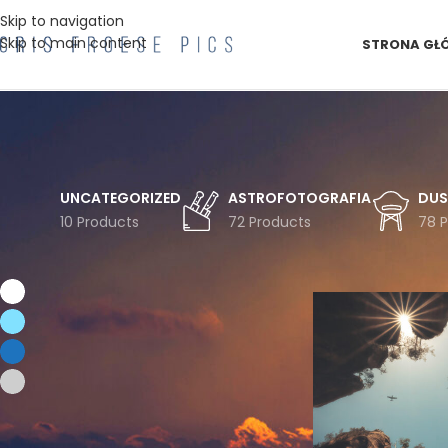
Skip to navigation
Skip to main content
STRONA GŁ
UNCATEGORIZED
ASTROFOTOGRAFIA
DUS
10 Products
72 Products
78 
FILTRUJ WG KOLORU
Strona główna
Pro
Biel
1
Błękit
1
Niebieski
1
Szarości
1