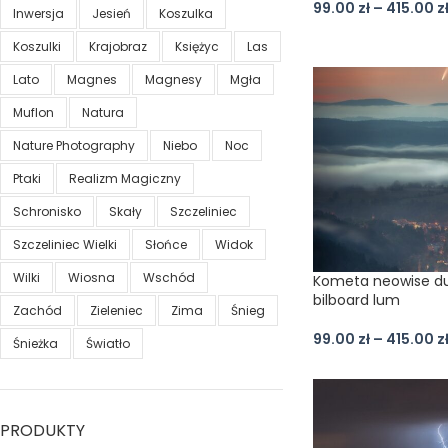
99.00
zł
–
415.00
z
Inwersja
Jesień
Koszulka
Koszulki
Krajobraz
Księżyc
Las
Lato
Magnes
Magnesy
Mgła
Muflon
Natura
Nature Photography
Niebo
Noc
Ptaki
Realizm Magiczny
Schronisko
Skały
Szczeliniec
Szczeliniec Wielki
Słońce
Widok
Wilki
Wiosna
Wschód
Kometa neowise du
bilboard lum
Zachód
Zieleniec
Zima
Śnieg
99.00
zł
–
415.00
z
Śnieżka
Światło
PRODUKTY