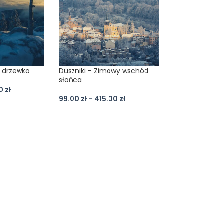
a drzewko
Duszniki – Zimowy wschód
słońca
00
zł
99.00
zł
–
415.00
zł