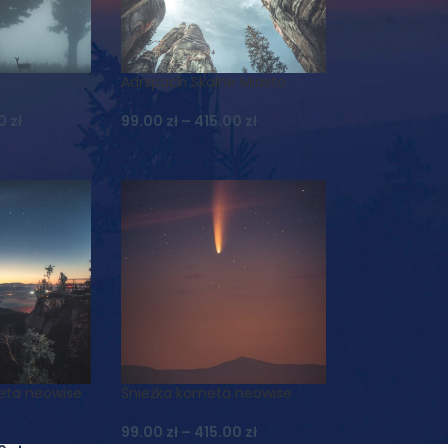
u
Adrspach Skalne Miasto
00
zł
99.00
zł
–
415.00
zł
eta neowise
Śnieżka kometa neowise
99.00
zł
–
415.00
zł