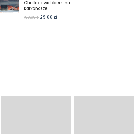
Chatka z widokiem na
Karkonosze
29.00
zł
109.00
zł