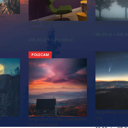
nym
Obraz Świetlny „Król Lew w
Sarna o porank
Kosmosie”
ł
99.00
zł
–
415.
415.00
zł
–
1,399.00
zł
POLECAM
Szczeliniec kom
cris
i
Magiczna chatka z widokiem
na Karkonosze