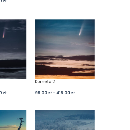
00
zł
Kometa 2
00
zł
99.00
zł
–
415.00
zł