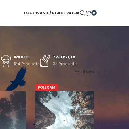
LOGOWANIE / REJESTRACJA
0
WIDOKI
ZWIERZĘTA
s
184 Products
33 Products
Pokaż
9
24
36
Filters
POLECAM