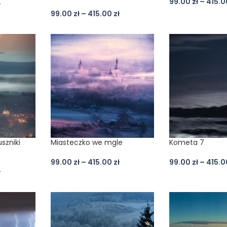
99.00
zł
–
415.
ł
99.00
zł
–
415.00
zł
szniki
Miasteczko we mgle
Kometa 7
99.00
zł
–
415.00
zł
99.00
zł
–
415.
ł