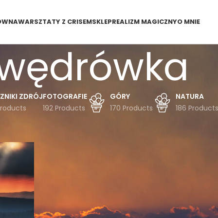
ÓWNA
WARSZTATY Z CRISEM
SKLEP
REALIZM MAGICZNY
O MNIE
wędrówka
ZNIKI ZDRÓJ
FOTOGRAFIE
GÓRY
NATURA
Products
192 Products
170 Products
186 Product
dukty oznaczone “wędrówka”