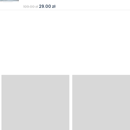
29.00
zł
109.00
zł