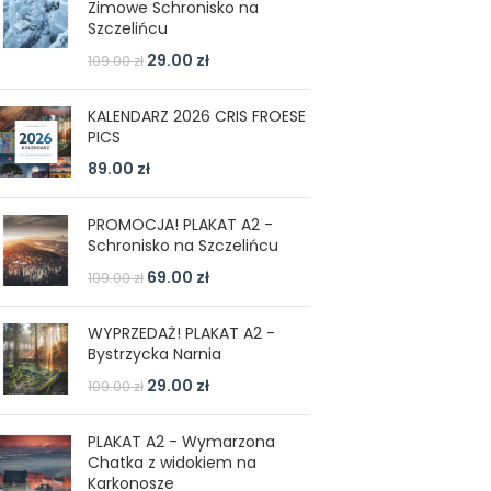
Zimowe Schronisko na
Szczelińcu
29.00
zł
109.00
zł
KALENDARZ 2026 CRIS FROESE
PICS
89.00
zł
PROMOCJA! PLAKAT A2 -
Schronisko na Szczelińcu
69.00
zł
109.00
zł
WYPRZEDAŻ! PLAKAT A2 -
Bystrzycka Narnia
29.00
zł
109.00
zł
PLAKAT A2 - Wymarzona
Chatka z widokiem na
Karkonosze