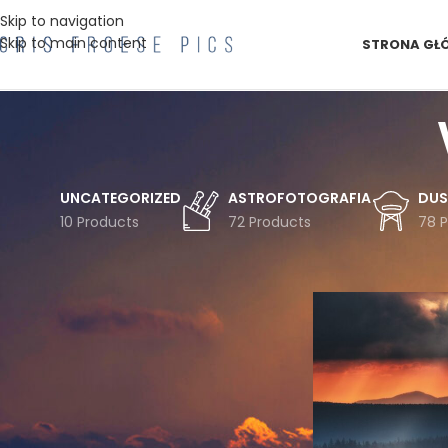
Skip to navigation
Skip to main content
STRONA GŁ
UNCATEGORIZED
ASTROFOTOGRAFIA
DUS
10 Products
72 Products
78 
FILTRUJ WG TEMATYKI
Strona główna
Pro
Astro
Astrofotografia
Chmury
Czechy
Droga
Drzewa
Drzewo
Duszniki
Gwiazdy
Góry
Góry Bystrzyckie
Góry Stołowe
Inwersja
Jesień
Koszulka