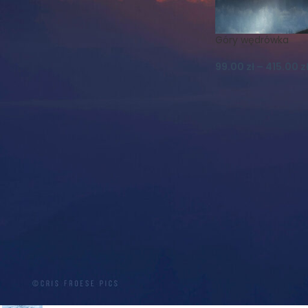
Koszulki
Krajobraz
Księżyc
Las
Lato
Magnes
Magnesy
Mgła
Góry wędrówka
Muflon
Natura
99.00
zł
–
415.00
z
Nature Photography
Niebo
Noc
Ptaki
Realizm Magiczny
Schronisko
Skały
Szczeliniec
Szczeliniec Wielki
Słońce
Widok
Wilki
Wiosna
Wschód
Zachód
Zieleniec
Zima
Śnieg
Śnieżka
Światło
PRODUKTY
PROMOCJA! PLAKAT A2 -