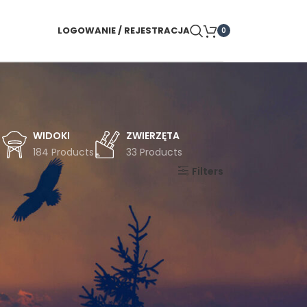
LOGOWANIE / REJESTRACJA
0
WIDOKI
ZWIERZĘTA
s
184 Products
33 Products
Pokaż
9
24
36
Filters