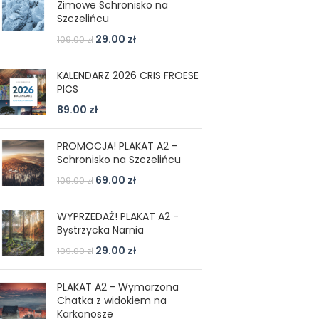
Zimowe Schronisko na
Szczelińcu
29.00
zł
109.00
zł
KALENDARZ 2026 CRIS FROESE
PICS
89.00
zł
PROMOCJA! PLAKAT A2 -
Schronisko na Szczelińcu
69.00
zł
109.00
zł
WYPRZEDAŻ! PLAKAT A2 -
Bystrzycka Narnia
29.00
zł
109.00
zł
PLAKAT A2 - Wymarzona
Chatka z widokiem na
Karkonosze