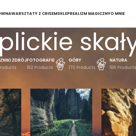
ÓWNA
WARSZTATY Z CRISEM
SKLEP
REALIZM MAGICZNY
O MNIE
plickie skał
ZNIKI ZDRÓJ
FOTOGRAFIE
GÓRY
NATURA
Products
192 Products
170 Products
186 Product
dukty oznaczone “teplickie skały”