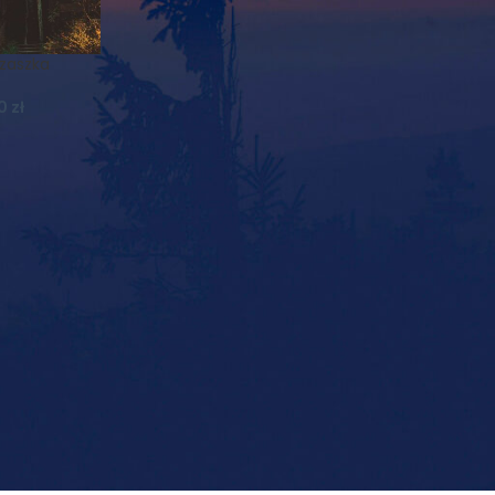
czaszka
00
zł