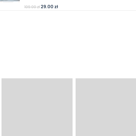
29.00
zł
109.00
zł