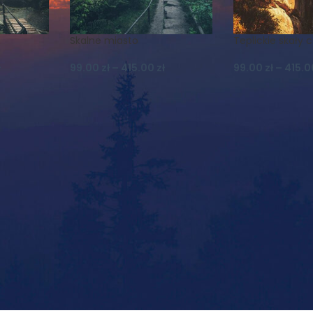
Skalne miasto
Teplickie skały 
ł
99.00
zł
–
415.00
zł
99.00
zł
–
415.