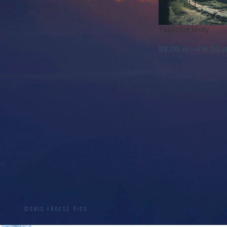
Koszulki
Krajobraz
Księżyc
Las
Lato
Magnes
Magnesy
Mgła
Teplickie skały
Muflon
Natura
99.00
zł
–
415.00
z
Nature Photography
Niebo
Noc
Ptaki
Realizm Magiczny
Schronisko
Skały
Szczeliniec
Szczeliniec Wielki
Słońce
Widok
Wilki
Wiosna
Wschód
Zachód
Zieleniec
Zima
Śnieg
Śnieżka
Światło
PRODUKTY
PROMOCJA! PLAKAT A2 -