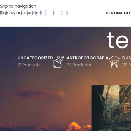
Skip to navigation
Skip to main content
STRONA GŁ
te
UNCATEGORIZED
ASTROFOTOGRAFIA
DUS
10 Products
72 Products
78 
FILTRUJ WG TEMATYKI
Strona główna
Pro
Astro
Astrofotografia
Chmury
Czechy
Droga
Drzewa
Drzewo
Duszniki
Gwiazdy
Góry
Góry Bystrzyckie
Góry Stołowe
Inwersja
Jesień
Koszulka