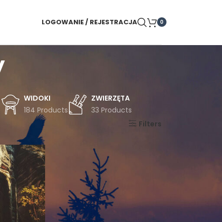
LOGOWANIE / REJESTRACJA
0
y
WIDOKI
ZWIERZĘTA
s
184 Products
33 Products
Pokaż
9
24
36
Filters