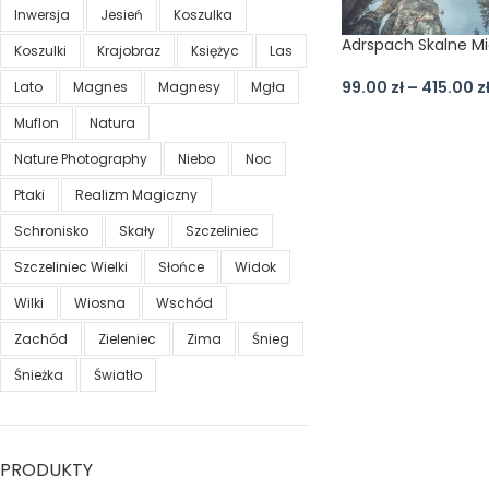
Inwersja
Jesień
Koszulka
Adrspach Skalne Mi
Koszulki
Krajobraz
Księżyc
Las
99.00
zł
–
415.00
z
Lato
Magnes
Magnesy
Mgła
Muflon
Natura
Nature Photography
Niebo
Noc
Ptaki
Realizm Magiczny
Schronisko
Skały
Szczeliniec
Szczeliniec Wielki
Słońce
Widok
Wilki
Wiosna
Wschód
Zachód
Zieleniec
Zima
Śnieg
Śnieżka
Światło
PRODUKTY