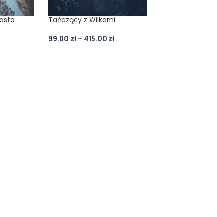
asto
Tańczący z Wilkami
ł
99.00
zł
–
415.00
zł