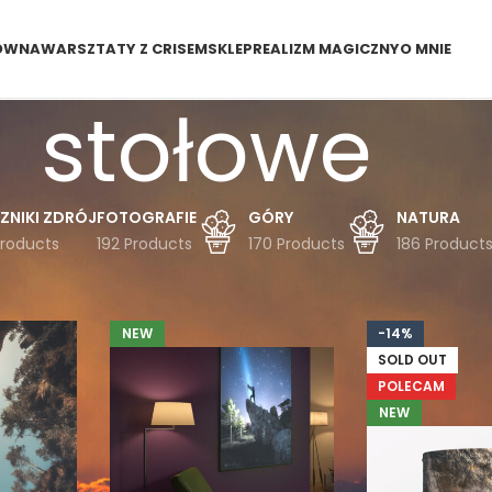
ÓWNA
WARSZTATY Z CRISEM
SKLEP
REALIZM MAGICZNY
O MNIE
stołowe
ZNIKI ZDRÓJ
FOTOGRAFIE
GÓRY
NATURA
Products
192 Products
170 Products
186 Product
dukty oznaczone “stołowe”
NEW
-14%
SOLD OUT
POLECAM
NEW