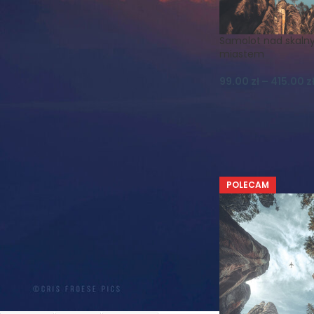
FILTRUJ WG ORIENTACJI
Samolot nad skal
pionowe
1
miastem
99.00
zł
–
415.00
z
FILTRUJ WG DPI
300dpi
1
POLECAM
FILTRUJ WG TEMATYKI
Astro
Astrofotografia
Chmury
Czechy
Droga
Drzewa
Drzewo
Duszniki
Gwiazdy
Góry
Góry Bystrzyckie
Góry Stołowe