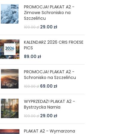
PROMOCJA! PLAKAT A2 -
Zimowe Schronisko na
Szczelińcu
29.00
zł
109.00
zł
KALENDARZ 2026 CRIS FROESE
PICS
89.00
zł
PROMOCJA! PLAKAT A2 -
Schronisko na Szczelińcu
69.00
zł
109.00
zł
WYPRZEDAŻ! PLAKAT A2 -
Bystrzycka Narnia
29.00
zł
109.00
zł
PLAKAT A2 - Wymarzona