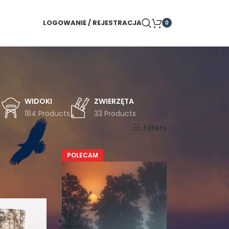
LOGOWANIE / REJESTRACJA
0
WIDOKI
ZWIERZĘTA
s
184 Products
33 Products
Pokaż
9
24
36
Filters
POLECAM