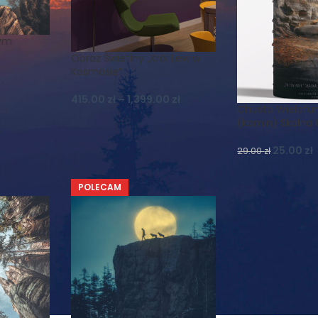
nym
Obraz Świetlny „Król Lew w
Kosmosie”
ł
415.00
zł
–
1,399.00
zł
Chusta Wielofu
(komin) Skalna
25.00
zł
29.00
zł
POLECAM