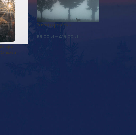
Sarna o poranku
99.00
zł
–
415.00
zł
nkcyjna
 Czaszka