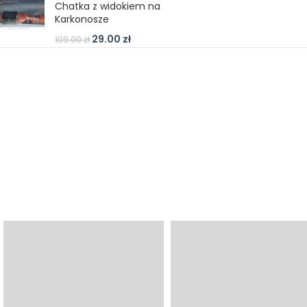
Chatka z widokiem na
Karkonosze
29.00
zł
109.00
zł