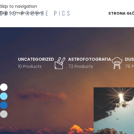
Skip to navigation
Skip to main content
STRONA GŁ
UNCATEGORIZED
ASTROFOTOGRAFIA
DUS
10 Products
72 Products
78 
FILTRUJ WG KOLORU
Strona główna
Pro
Biel
1
Błękit
1
Niebieski
1
Szarości
1