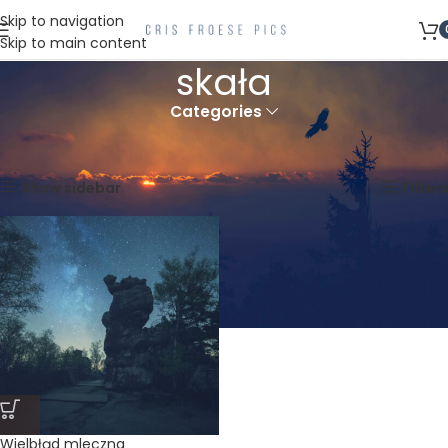
Skip to navigation
Skip to main content
skała
Categories
Strona główna
Produkty oznaczone “skała”
Wyświetlanie jednego wyniku
Show sidebar
Filters
Wielbłąd mleczna