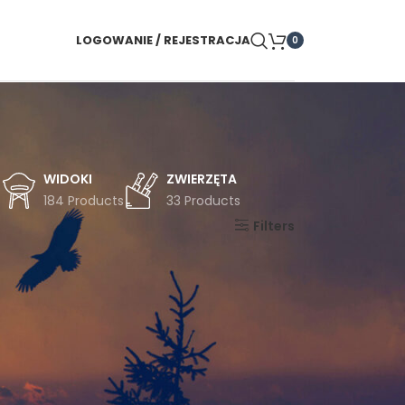
LOGOWANIE / REJESTRACJA
0
WIDOKI
ZWIERZĘTA
s
184 Products
33 Products
Pokaż
9
24
36
Filters