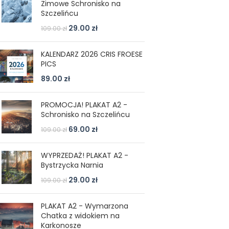
Zimowe Schronisko na
Szczelińcu
29.00
zł
109.00
zł
KALENDARZ 2026 CRIS FROESE
PICS
89.00
zł
PROMOCJA! PLAKAT A2 -
Schronisko na Szczelińcu
69.00
zł
109.00
zł
WYPRZEDAŻ! PLAKAT A2 -
Bystrzycka Narnia
29.00
zł
109.00
zł
PLAKAT A2 - Wymarzona
Chatka z widokiem na
Karkonosze