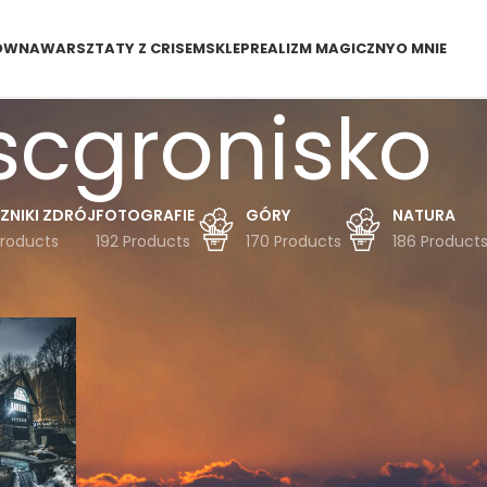
ÓWNA
WARSZTATY Z CRISEM
SKLEP
REALIZM MAGICZNY
O MNIE
scgronisko
ZNIKI ZDRÓJ
FOTOGRAFIE
GÓRY
NATURA
Products
192 Products
170 Products
186 Product
dukty oznaczone “scgronisko”