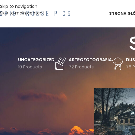
Skip to navigation
Skip to main content
STRONA GŁ
UNCATEGORIZED
ASTROFOTOGRAFIA
DUS
10 Products
72 Products
78 
FILTRUJ WG TEMATYKI
Strona główna
Pro
Astro
Astrofotografia
Chmury
Czechy
Droga
Drzewa
Drzewo
Duszniki
Gwiazdy
Góry
Góry Bystrzyckie
Góry Stołowe
Inwersja
Jesień
Koszulka