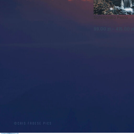
Koszulki
Krajobraz
Księżyc
Las
Lato
Magnes
Magnesy
Mgła
Schronisko Peklo
Muflon
Natura
99.00
zł
–
415.00
z
Nature Photography
Niebo
Noc
Ptaki
Realizm Magiczny
Schronisko
Skały
Szczeliniec
Szczeliniec Wielki
Słońce
Widok
Wilki
Wiosna
Wschód
Zachód
Zieleniec
Zima
Śnieg
Śnieżka
Światło
PRODUKTY
PROMOCJA! PLAKAT A2 -