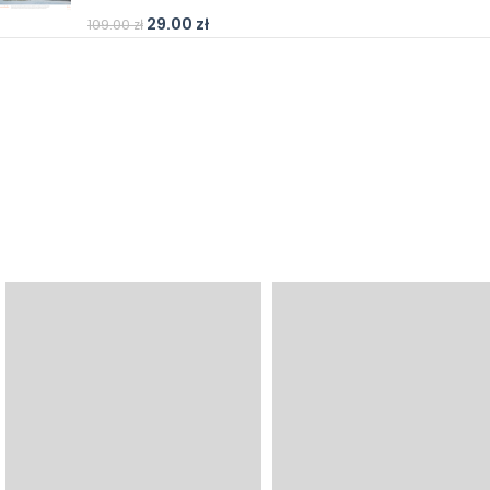
29.00
zł
109.00
zł