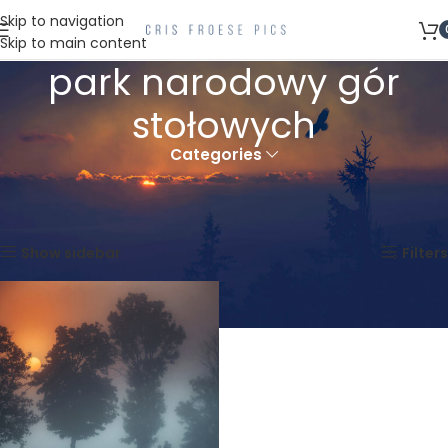
Skip to navigation
Skip to main content
park narodowy gór
stołowych
Categories
Strona główna
Produkty oznaczone “park narodowy gór stołowych”
Wyświetlanie jednego wyniku
Show sidebar
Filters