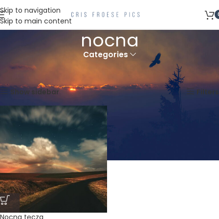
Skip to navigation
Skip to main content
nocna
Categories
Strona główna
Produkty oznaczone “nocna”
Wyświetlanie jednego wyniku
Show sidebar
Filters
Nocna tęcza