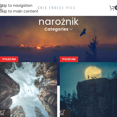
Skip to navigation
Skip to main content
narożnik
Categories
Strona główna
Produkty oznaczone “narożnik”
Wyświetlanie wszystkich wyników: 5
Show sidebar
Filters
POLECAM
POLECAM