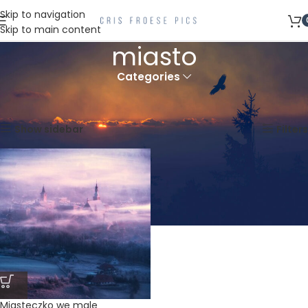
Skip to navigation
Skip to main content
miasto
Categories
Strona główna
Produkty oznaczone “miasto”
Wyświetlanie jednego wyniku
Show sidebar
Filters
Miasteczko we mgle