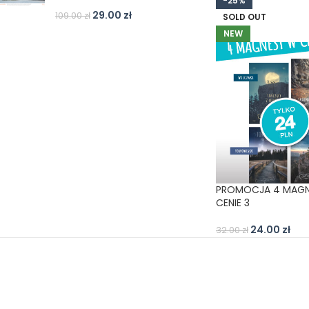
-25%
29.00
zł
109.00
zł
SOLD OUT
NEW
PROMOCJA 4 MAGN
CENIE 3
24.00
zł
32.00
zł