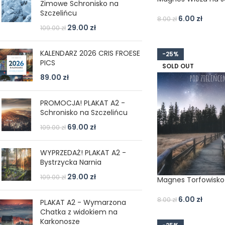
Zimowe Schronisko na
Szczelińcu
6.00
zł
8.00
zł
29.00
zł
109.00
zł
KALENDARZ 2026 CRIS FROESE
-25%
PICS
SOLD OUT
89.00
zł
PROMOCJA! PLAKAT A2 -
Schronisko na Szczelińcu
69.00
zł
109.00
zł
WYPRZEDAŻ! PLAKAT A2 -
Bystrzycka Narnia
29.00
zł
109.00
zł
Magnes Torfowisko
6.00
zł
8.00
zł
PLAKAT A2 - Wymarzona
Chatka z widokiem na
Karkonosze