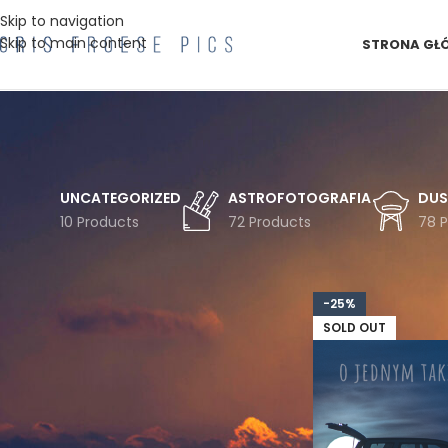
Skip to navigation
Skip to main content
STRONA GŁ
UNCATEGORIZED
ASTROFOTOGRAFIA
DUS
10 Products
72 Products
78 
FILTRUJ WG TEMATYKI
Strona główna
Pro
Astro
Astrofotografia
Chmury
-25%
Czechy
Droga
Drzewa
Drzewo
SOLD OUT
Duszniki
Gwiazdy
Góry
Góry Bystrzyckie
Góry Stołowe
Inwersja
Jesień
Koszulka