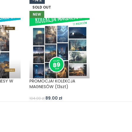
-14%
SOLD OUT
NEW
ESY W
PROMOCJA! KOLEKCJA
MAGNESÓW (13szt)
89.00
zł
104.00
zł