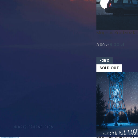
Koszulki
Krajobraz
Księżyc
Las
Lato
Magnes
Magnesy
Mgła
Muflon
Natura
Magnes Kradzież Ks
Nature Photography
Niebo
Noc
6.00
zł
Ptaki
Realizm Magiczny
8.00
zł
Schronisko
Skały
Szczeliniec
-25%
Szczeliniec Wielki
Słońce
Widok
SOLD OUT
Wilki
Wiosna
Wschód
Zachód
Zieleniec
Zima
Śnieg
Śnieżka
Światło
PRODUKTY
PROMOCJA! PLAKAT A2 -
Magnes Wieża na J