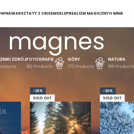
ÓWNA
WARSZTATY Z CRISEM
SKLEP
REALIZM MAGICZNY
O MNIE
magnes
ZNIKI ZDRÓJ
FOTOGRAFIE
GÓRY
NATURA
Products
192 Products
170 Products
186 Product
dukty oznaczone “magnes”
-25%
-25%
SOLD OUT
SOLD OUT