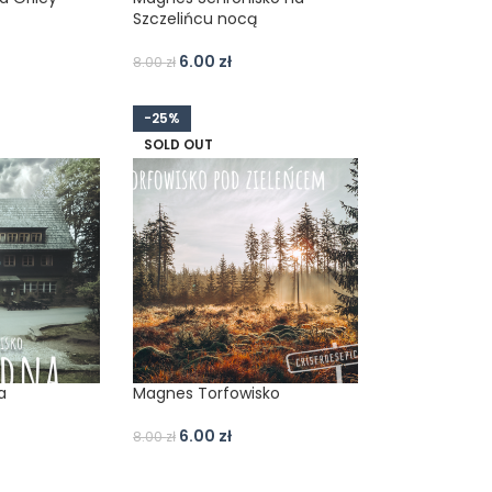
Szczelińcu nocą
6.00
zł
8.00
zł
-25%
SOLD OUT
a
Magnes Torfowisko
6.00
zł
8.00
zł