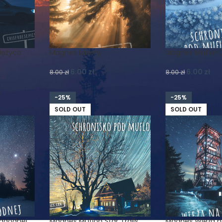
iężyca
Magnes Lasery
Magnes Muflon
6.00
zł
6.00
zł
8.00
zł
8.00
zł
-25%
-25%
SOLD OUT
SOLD OUT
agodnej
Magnes Muflon Star Trails
Magnes Wieża na