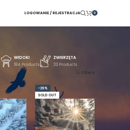
LOGOWANIE / REJESTRACJA
0
WIDOKI
ZWIERZĘTA
s
184 Products
33 Products
Pokaż
9
24
36
Filters
-25%
SOLD OUT