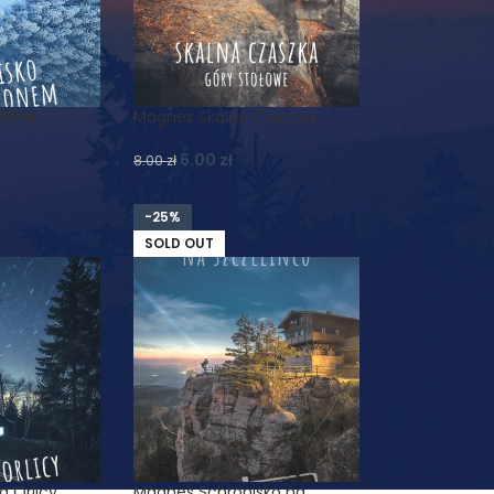
 Zima
Magnes Skalna Czaszka
6.00
zł
8.00
zł
-25%
SOLD OUT
 Orlicy
Magnes Schronisko na