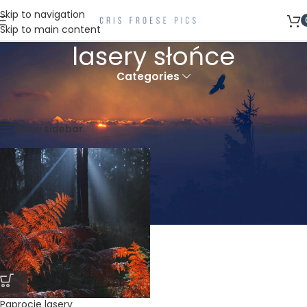
Skip to navigation
Skip to main content
lasery słońce
Categories
Strona główna
Produkty oznaczone “lasery słońce”
Wyświetlanie jednego wyniku
Show sidebar
Filters
Paprocie lasery