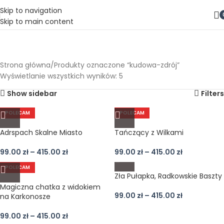
Skip to navigation
Skip to main content
kudowa-zdrój
Categories
Strona główna
Produkty oznaczone “kudowa-zdrój”
Wyświetlanie wszystkich wyników: 5
Show sidebar
Filters
POLECAM
POLECAM
Adrspach Skalne Miasto
Tańczący z Wilkami
99.00
zł
–
415.00
zł
99.00
zł
–
415.00
zł
POLECAM
Zła Pułapka, Radkowskie Baszty
Magiczna chatka z widokiem
99.00
zł
–
415.00
zł
na Karkonosze
99.00
zł
–
415.00
zł