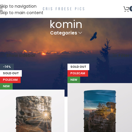
Skip to navigation
Skip to main content
komin
Categories
Strona główna
Produkty oznaczone “komin”
Wyświetlanie wszystkich wyników: 4
Show sidebar
Filters
-14%
SOLD OUT
SOLD OUT
POLECAM
POLECAM
NEW
NEW