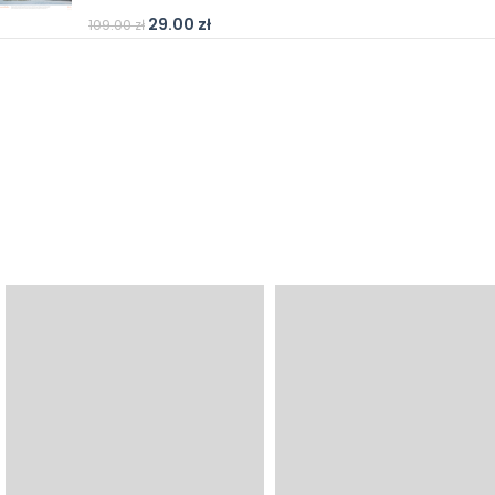
29.00
zł
109.00
zł