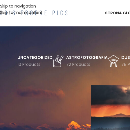
Skip to navigation
Skip to main content
STRONA GŁ
UNCATEGORIZED
ASTROFOTOGRAFIA
DUS
10 Products
72 Products
78 
FILTRUJ WG TEMATYKI
Strona główna
Pro
Astro
Astrofotografia
Chmury
Czechy
Droga
Drzewa
Drzewo
Duszniki
Gwiazdy
Góry
Góry Bystrzyckie
Góry Stołowe
Inwersja
Jesień
Koszulka