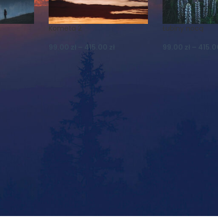
Kometa 2
Łubiny nocą
ł
99.00
zł
–
415.00
zł
99.00
zł
–
415.