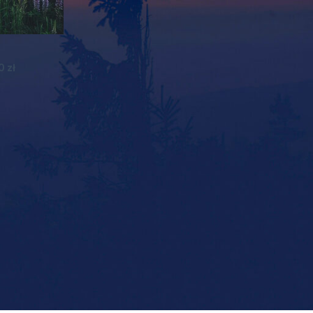
00
zł