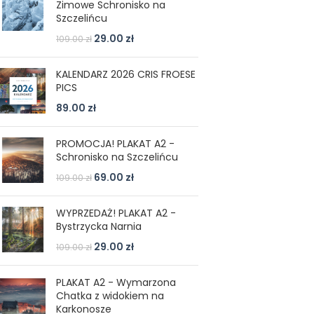
Zimowe Schronisko na
Szczelińcu
29.00
zł
109.00
zł
KALENDARZ 2026 CRIS FROESE
PICS
89.00
zł
PROMOCJA! PLAKAT A2 -
Schronisko na Szczelińcu
69.00
zł
109.00
zł
WYPRZEDAŻ! PLAKAT A2 -
Bystrzycka Narnia
29.00
zł
109.00
zł
PLAKAT A2 - Wymarzona
Chatka z widokiem na
Karkonosze