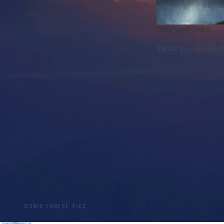
Koszulki
Krajobraz
Księżyc
Las
Lato
Magnes
Magnesy
Mgła
Góry wędrówka
Muflon
Natura
99.00
zł
–
415.00
z
Nature Photography
Niebo
Noc
Ptaki
Realizm Magiczny
Schronisko
Skały
Szczeliniec
Szczeliniec Wielki
Słońce
Widok
Wilki
Wiosna
Wschód
Zachód
Zieleniec
Zima
Śnieg
Śnieżka
Światło
PRODUKTY
PROMOCJA! PLAKAT A2 -