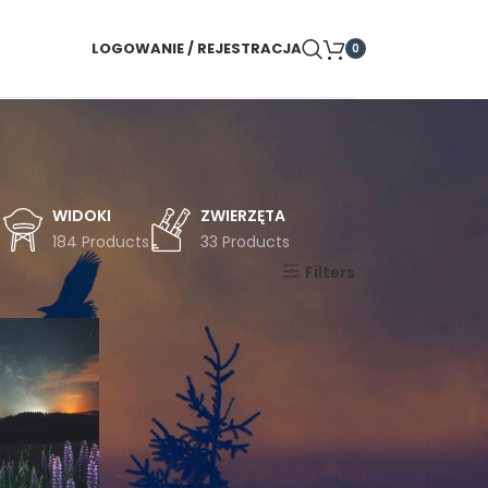
LOGOWANIE / REJESTRACJA
0
WIDOKI
ZWIERZĘTA
s
184 Products
33 Products
Pokaż
9
24
36
Filters