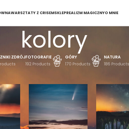
ÓWNA
WARSZTATY Z CRISEM
SKLEP
REALIZM MAGICZNY
O MNIE
kolory
ZNIKI ZDRÓJ
FOTOGRAFIE
GÓRY
NATURA
Products
192 Products
170 Products
186 Product
dukty oznaczone “kolory”