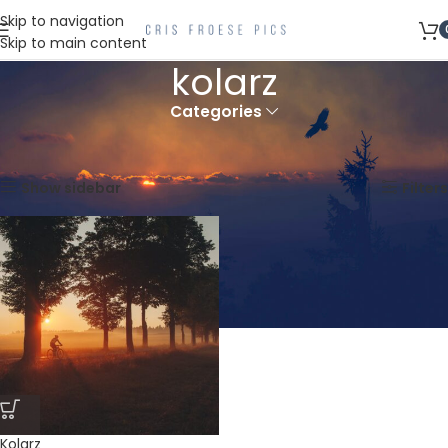
Skip to navigation
Skip to main content
kolarz
Categories
Strona główna
Produkty oznaczone “kolarz”
Wyświetlanie jednego wyniku
Show sidebar
Filters
Kolarz