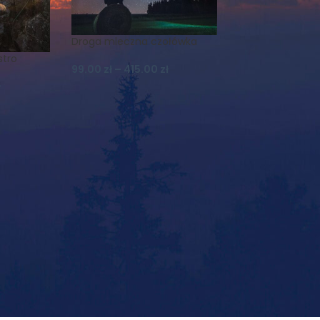
Droga mleczna czołówka
stro
99.00
zł
–
415.00
zł
ł