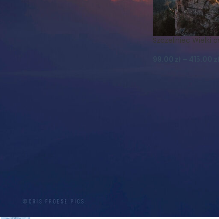
Koszulki
Krajobraz
Księżyc
Las
Lato
Magnes
Magnesy
Mgła
Muflon
Natura
Szczeliniec Wielki a
Nature Photography
Niebo
Noc
99.00
zł
–
415.00
z
Ptaki
Realizm Magiczny
Schronisko
Skały
Szczeliniec
Szczeliniec Wielki
Słońce
Widok
Wilki
Wiosna
Wschód
Zachód
Zieleniec
Zima
Śnieg
Śnieżka
Światło
PRODUKTY
PROMOCJA! PLAKAT A2 -