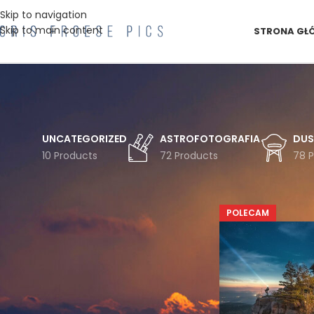
Skip to navigation
Skip to main content
STRONA GŁ
UNCATEGORIZED
ASTROFOTOGRAFIA
DUS
10 Products
72 Products
78 
FILTRUJ WG TEMATYKI
Strona główna
Pro
Astro
Astrofotografia
Chmury
POLECAM
Czechy
Droga
Drzewa
Drzewo
Duszniki
Gwiazdy
Góry
Góry Bystrzyckie
Góry Stołowe
Inwersja
Jesień
Koszulka