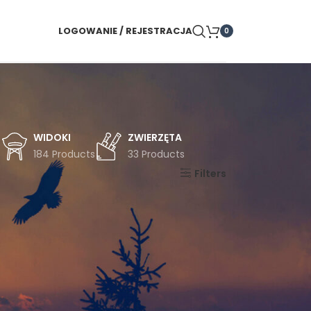
LOGOWANIE / REJESTRACJA
0
WIDOKI
ZWIERZĘTA
s
184 Products
33 Products
Pokaż
9
24
36
Filters