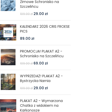
Zimowe Schronisko na
Szczelińcu
29.00
zł
109.00
zł
KALENDARZ 2026 CRIS FROESE
PICS
89.00
zł
PROMOCJA! PLAKAT A2 -
Schronisko na Szczelińcu
69.00
zł
109.00
zł
WYPRZEDAŻ! PLAKAT A2 -
Bystrzycka Narnia
29.00
zł
109.00
zł
PLAKAT A2 - Wymarzona
Chatka z widokiem na
Karkonosze