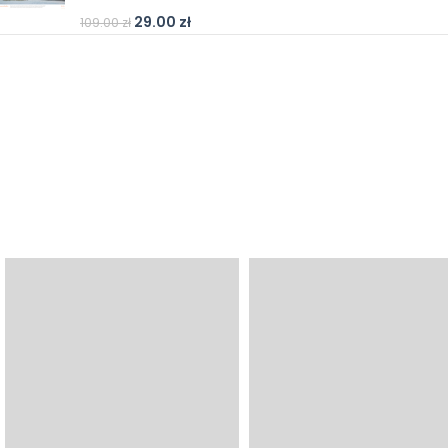
29.00
zł
109.00
zł