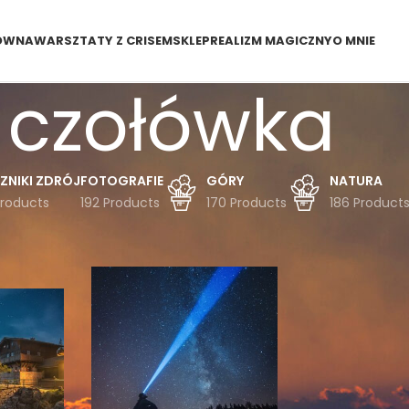
ÓWNA
WARSZTATY Z CRISEM
SKLEP
REALIZM MAGICZNY
O MNIE
czołówka
ZNIKI ZDRÓJ
FOTOGRAFIE
GÓRY
NATURA
Products
192 Products
170 Products
186 Product
dukty oznaczone “czołówka”