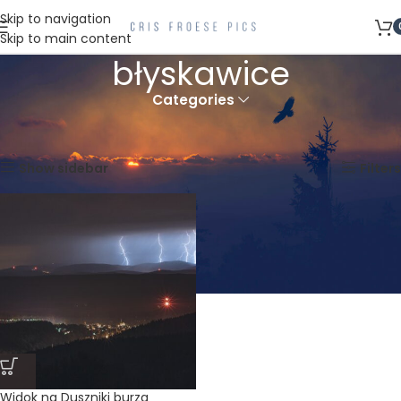
Skip to navigation
Skip to main content
błyskawice
Categories
Strona główna
Produkty oznaczone “błyskawice”
Wyświetlanie jednego wyniku
Show sidebar
Filters
Widok na Duszniki burza