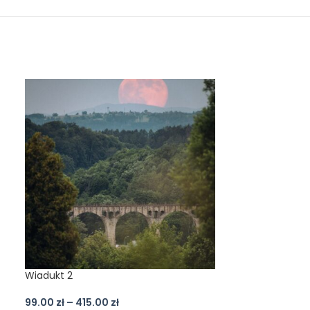
Wiadukt 2
Droga jesień g
99.00
zł
–
415.00
zł
99.00
zł
–
415.