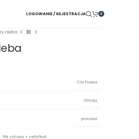
LOGOWANIE / REJESTRACJA
0
ry nieba
ieba
Cris Froese
300dpi
pionowe
Plik cyfrowy + certyfikat