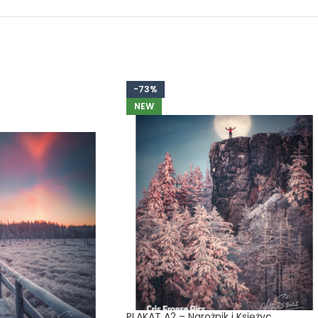
-73%
NEW
PLAKAT A2 – Narożnik i Księżyc