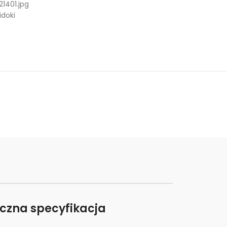
1401.jpg
doki
iczna specyfikacja