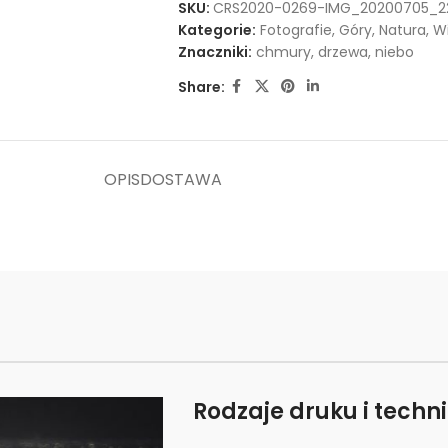
SKU:
CRS2020-0269-IMG_20200705_22
Kategorie:
Fotografie
,
Góry
,
Natura
,
Wi
Znaczniki:
chmury
,
drzewa
,
niebo
Share:
OPIS
DOSTAWA
Rodzaje druku i techn