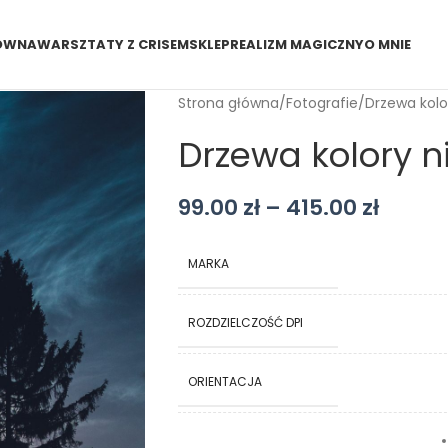
ÓWNA
WARSZTATY Z CRISEM
SKLEP
REALIZM MAGICZNY
O MNIE
Strona główna
Fotografie
Drzewa kolo
Drzewa kolory n
99.00
zł
–
415.00
zł
MARKA
ROZDZIELCZOŚĆ DPI
ORIENTACJA