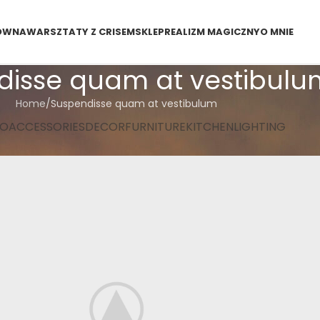
ÓWNA
WARSZTATY Z CRISEM
SKLEP
REALIZM MAGICZNY
O MNIE
disse quam at vestibulu
Home
Suspendisse quam at vestibulum
KO
ACCESSORIES
DECOR
FURNITURE
KITCHEN
LIGHTING